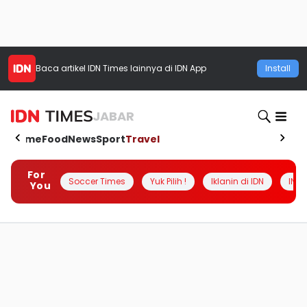
Baca artikel
IDN Times
lainnya di IDN App
Install
JABAR
Home
Food
News
Sport
Travel
For
Soccer Times
Yuk Pilih !
Iklanin di IDN
INSI
You