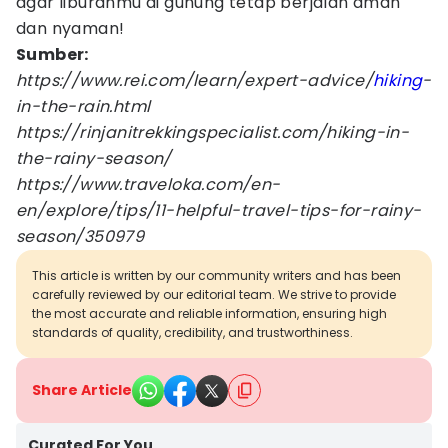
agar liburanmu di gunung tetap berjalan aman
dan nyaman!
Sumber:
https://www.rei.com/learn/expert-advice/
hiking
-
in-the-rain.html
https://rinjanitrekkingspecialist.com/hiking-in-
the-rainy-season/
https://www.traveloka.com/en-
en/explore/tips/11-helpful-travel-tips-for-rainy-
season/350979
This article is written by our community writers and has been
carefully reviewed by our editorial team. We strive to provide
the most accurate and reliable information, ensuring high
standards of quality, credibility, and trustworthiness.
Share Article
Curated For You