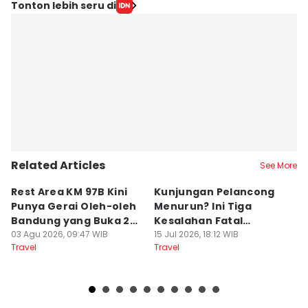
Tonton lebih seru di
Related Articles
See More
Rest Area KM 97B Kini
Kunjungan Pelancong
4
Punya Gerai Oleh-oleh
Menurun? Ini Tiga
P
Bandung yang Buka 24
Kesalahan Fatal
D
Jam
03 Agu 2026, 09:47 WIB
Pengelola Wisata
15 Jul 2026, 18:12 WIB
K
14
Travel
Travel
Tr