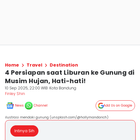
Home
Travel
Destination
4 Persiapan saat Liburan ke Gunung di
Musim Hujan, Hati-hati!
10 Sep 2025, 22:00 WIB
Kota Bandung
Finley Shin
News
Channel
Add Us on Google
ilustrasi mendaki gunung (unsplash.com/@hollymandarich)
Intinya Sih