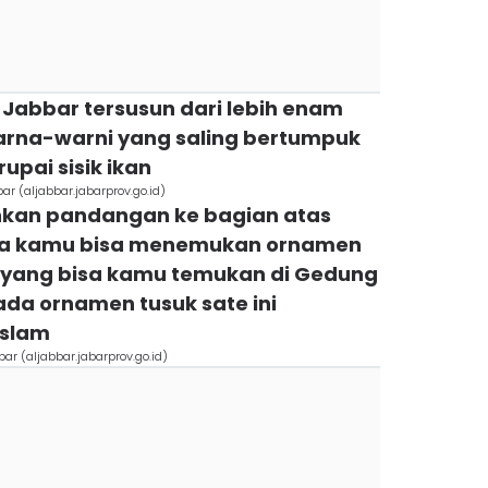
l Jabbar tersusun dari lebih enam
arna-warni yang saling bertumpuk
upai sisik ikan
r (aljabbar.jabarprov.go.id)
hkan pandangan ke bagian atas
a kamu bisa menemukan ornamen
i yang bisa kamu temukan di Gedung
ada ornamen tusuk sate ini
Islam
r (aljabbar.jabarprov.go.id)