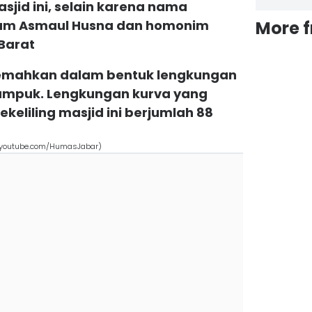
jid ini, selain karena nama
lam Asmaul Husna dan homonim
More 
Barat
rjemahkan dalam bentuk lengkungan
tumpuk. Lengkungan kurva yang
keliling masjid ini berjumlah 88
 (youtube.com/HumasJabar)