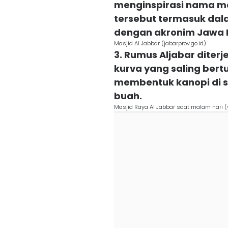
menginspirasi nama mas
tersebut termasuk da
dengan akronim Jawa 
Masjid Al Jabbar (jabarprov.go.id)
3. Rumus Aljabar dite
kurva yang saling ber
membentuk kanopi di se
buah.
Masjid Raya Al Jabbar saat malam hari