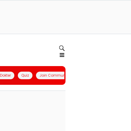
l Dokter
Quiz
Join Community