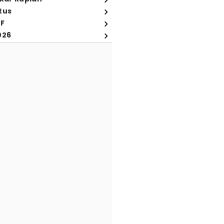
tus
FF
026