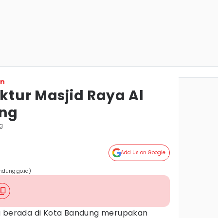
on
ektur Masjid Raya Al
ng
g
Add Us on Google
ndung.go.id)
 berada di Kota Bandung merupakan