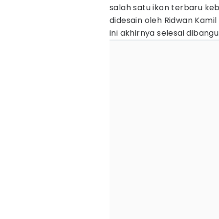
salah satu ikon terbaru k
didesain oleh Ridwan Kami
ini akhirnya selesai diban