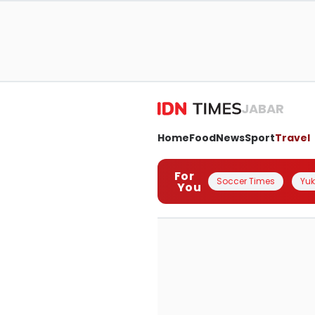
JABAR
Home
Food
News
Sport
Travel
For
Soccer Times
Yuk 
You