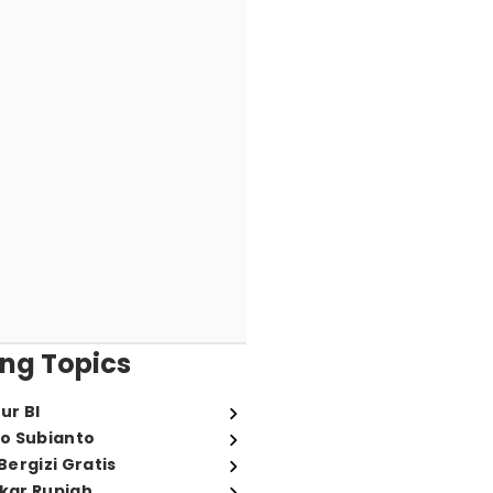
ng Topics
ur BI
o Subianto
ergizi Gratis
ukar Rupiah