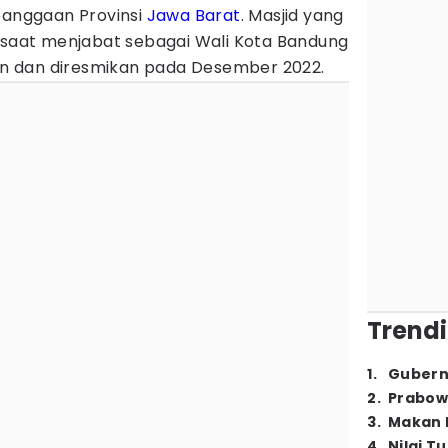
ebanggaan Provinsi
Jawa Barat
. Masjid yang
l saat menjabat sebagai Wali Kota Bandung
gun dan diresmikan pada Desember 2022.
Trendi
1
.
Gubern
2
.
Prabow
3
.
Makan B
4
.
Nilai T