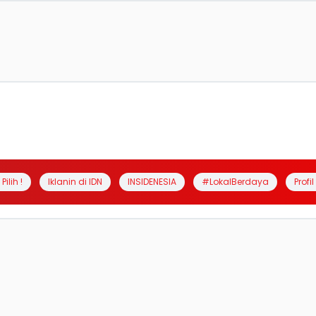
Pilih !
Iklanin di IDN
INSIDENESIA
#LokalBerdaya
Profi