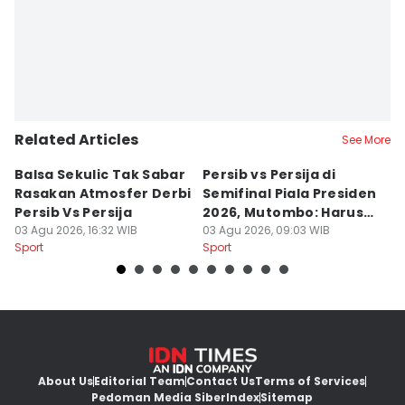
Related Articles
See More
Balsa Sekulic Tak Sabar
Persib vs Persija di
P
Rasakan Atmosfer Derbi
Semifinal Piala Presiden
T
Persib Vs Persija
2026, Mutombo: Harus
K
03 Agu 2026, 16:32 WIB
Menang
03 Agu 2026, 09:03 WIB
a
31
Sport
Sport
Sp
About Us
Editorial Team
Contact Us
Terms of Services
Pedoman Media Siber
Index
Sitemap