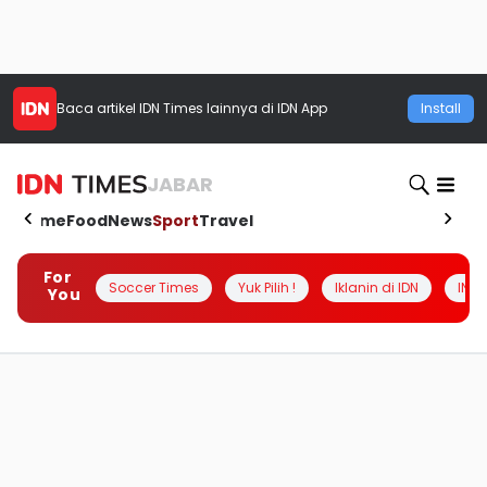
Baca artikel
IDN Times
lainnya di IDN App
Install
JABAR
Home
Food
News
Sport
Travel
For
Soccer Times
Yuk Pilih !
Iklanin di IDN
INSI
You