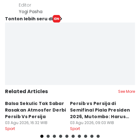
Editor
Yogi Pasha
Tonton lebih seru di
Related Articles
See More
Balsa Sekulic Tak Sabar
Persib vs Persija di
P
Rasakan Atmosfer Derbi
Semifinal Piala Presiden
T
Persib Vs Persija
2026, Mutombo: Harus
K
03 Agu 2026, 16:32 WIB
Menang
03 Agu 2026, 09:03 WIB
a
31
Sport
Sport
Sp