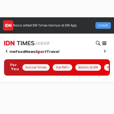
Baca artikel
IDN Times
lainnya di IDN App
Install
JABAR
Home
Food
News
Sport
Travel
For
Soccer Times
Yuk Pilih !
Iklanin di IDN
INSI
You