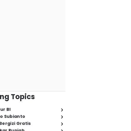
ng Topics
ur BI
o Subianto
ergizi Gratis
ukar Rupiah