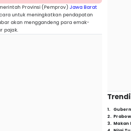
merintah Provinsi (Pemprov)
Jawa Barat
 cara untuk meningkatkan pendapatan
Jabar akan menggandeng para emak-
 pajak.
Trendi
1
.
Gubern
2
.
Prabow
3
.
Makan B
4
.
Nilai T