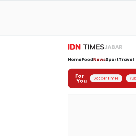
JABAR
Home
Food
News
Sport
Travel
For
Soccer Times
Yuk 
You