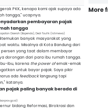
More 
gerak PKK, kenapa kami ajak supaya ada
ah tangga," ucapnya.
enyadarkan pembayaran pajak
umah tangga
apatan Daerah (Bapenda), Dedi Taufik (Istimewa)
i ditemukan banyak masyarakat yang
t waktu. Misalnya di Kota Bandung dari
48 persen yang taat dalam membayar
ya dorongan dari para ibu rumah tangga.
ibu-ibu, karena
the power of
emak-emak
ngatkan untuk bayar pajak. Saya pikir
 harus ada
feedback
langsung tapi
n," katanya.
an pajak paling banyak berada di
barprov.go.id)
ernur bidang Reformasi, Birokrasi dan