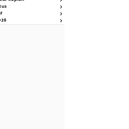
tus
FF
026