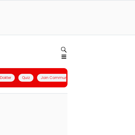
l Dokter
Quiz
Join Community