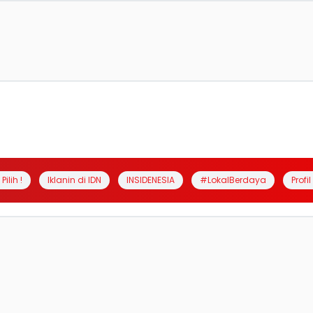
Pilih !
Iklanin di IDN
INSIDENESIA
#LokalBerdaya
Profi