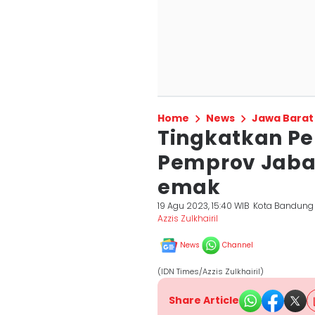
Home
News
Jawa Barat
Tingkatkan Pe
Pemprov Jaba
emak
19 Agu 2023, 15:40 WIB
Kota Bandung
Azzis Zulkhairil
News
Channel
(IDN Times/Azzis Zulkhairil)
Share Article