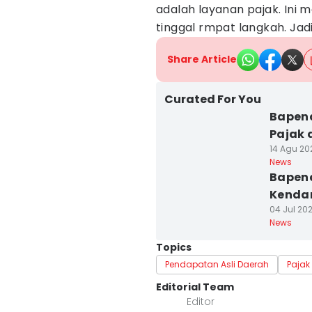
adalah layanan pajak. Ini 
tinggal rmpat langkah. Jadi
Share Article
Curated For You
Bapen
Pajak 
14 Agu 202
News
Bapend
Kendar
04 Jul 202
News
Topics
Pendapatan Asli Daerah
Pajak 
Editorial Team
Editor