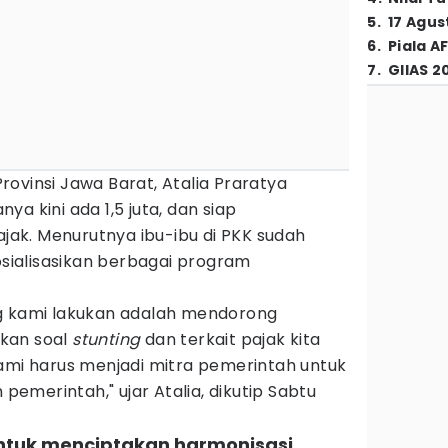
5
.
17 Agus
6
.
Piala A
7
.
GIIAS 2
ovinsi Jawa Barat, Atalia Praratya
a kini ada 1,5 juta, dan siap
ak. Menurutnya ibu-ibu di PKK sudah
ialisasikan berbagai program
 kami lakukan adalah mendorong
kan soal
stunting
dan terkait pajak kita
Kami harus menjadi mitra pemerintah untuk
merintah," ujar Atalia, dikutip Sabtu
ntuk menciptakan harmonisasi