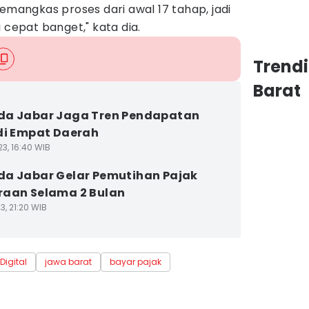
memangkas proses dari awal 17 tahap, jadi
 cepat banget," kata dia.
Trend
Barat
da Jabar Jaga Tren Pendapatan
di Empat Daerah
3, 16:40 WIB
a Jabar Gelar Pemutihan Pajak
aan Selama 2 Bulan
3, 21:20 WIB
Digital
jawa barat
bayar pajak