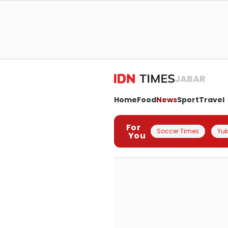
JABAR
Home
Food
News
Sport
Travel
For
Soccer Times
Yuk 
You