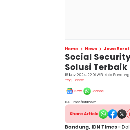
Home
News
Jawa Barat
Social Securit
Solusi Terbaik
18 Nov 2024, 22:01 WIB
Kota Bandung
Yogi Pasha
News
Channel
IDN Times/Istimewa
Share Article
Bandung, IDN Times -
Dal