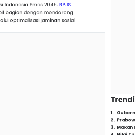
i Indonesia Emas 2045,
BPJS
bil bagian dengan mendorong
ui optimalisasi jaminan sosial
Trendi
1
.
Gubern
2
.
Prabow
3
.
Makan B
4
.
Nilai T