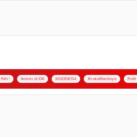
Pilih !
Iklanin di IDN
INSIDENESIA
#LokalBerdaya
Profi