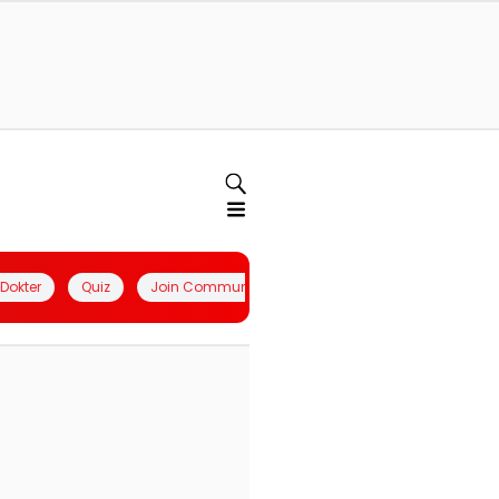
l Dokter
Quiz
Join Community