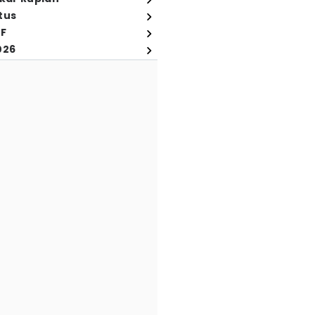
tus
FF
026