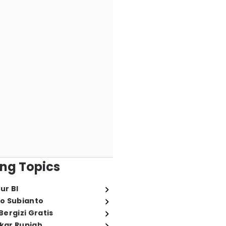
ng Topics
ur BI
o Subianto
ergizi Gratis
ukar Rupiah