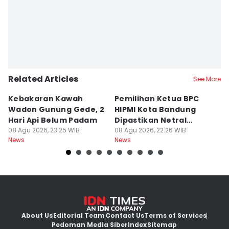
Related Articles
See More
Kebakaran Kawah
Pemilihan Ketua BPC
T
Wadon Gunung Gede, 2
HIPMI Kota Bandung
J
Hari Api Belum Padam
Dipastikan Netral
S
08 Agu 2026, 23:25 WIB
Tanpa Tekanan
08 Agu 2026, 22:26 WIB
M
08
News
News
Ne
About Us
Editorial Team
Contact Us
Terms of Services
Pedoman Media Siber
Index
Sitemap