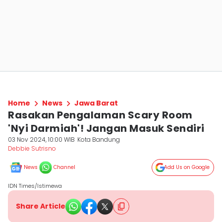
Home
News
Jawa Barat
Rasakan Pengalaman Scary Room
'Nyi Darmiah'! Jangan Masuk Sendiri
03 Nov 2024, 10:00 WIB
Kota Bandung
Debbie Sutrisno
News
Channel
Add Us on Google
IDN Times/Istimewa
Share Article