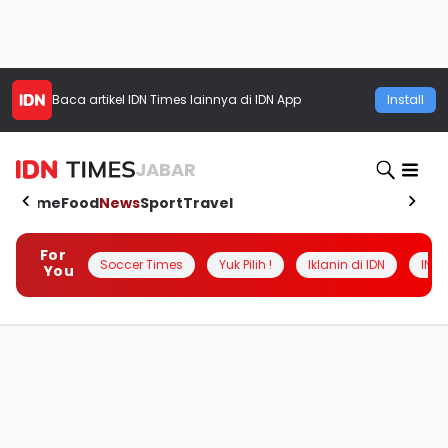
Baca artikel
IDN Times
lainnya di IDN App
Install
JABAR
Home
Food
News
Sport
Travel
For
Soccer Times
Yuk Pilih !
Iklanin di IDN
INSI
You