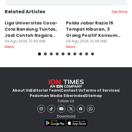
Related Articles
See More
Liga Universitas Coca-
Polda Jabar Razia 15
T
Cola Bandung Tuntas,
Tempat Hiburan, 3
B
Jadi Contoh Negara
Orang Positif Konsumsi
P
Lain
09 Agu 2026, 10:49 WIB
Narkoba
09 Agu 2026, 10:48 WIB
09
News
News
Ne
About Us
Editorial Team
Contact Us
Terms of Services
Pedoman Media Siber
Index
Sitemap
Follow Us
Download