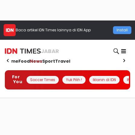
Baca artikel
IDN Times
lainnya di IDN App
Install
JABAR
Home
Food
News
Sport
Travel
For
Soccer Times
Yuk Pilih !
Iklanin di IDN
INSI
You