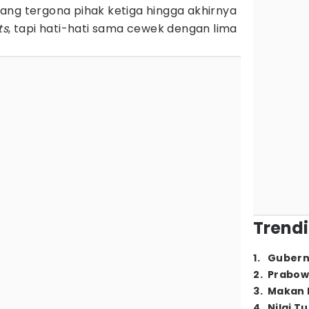
ang tergona pihak ketiga hingga akhirnya
ts
, tapi hati-hati sama cewek dengan lima
Trendi
1
.
Gubern
2
.
Prabow
3
.
Makan B
4
.
Nilai T