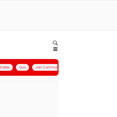
l Dokter
Quiz
Join Community