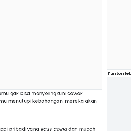
Tonton leb
amu gak bisa menyelingkuhi cewek
kamu menutupi kebohongan, mereka akan
gai pribadi yang
easy going
dan mudah