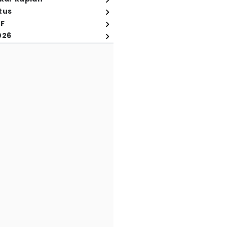
tus
FF
026