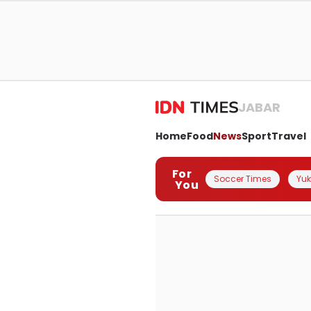
JABAR
Home
Food
News
Sport
Travel
For
Soccer Times
Yuk 
You