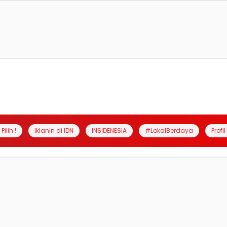
Pilih !
Iklanin di IDN
INSIDENESIA
#LokalBerdaya
Profi