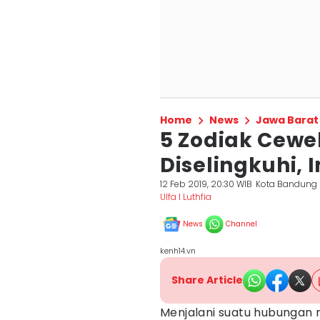
Home
News
Jawa Barat
5 Zodiak Cewe
Diselingkuhi, 
12 Feb 2019, 20:30 WIB
Kota Bandung
Ulfa l Luthfia
News
Channel
kenh14.vn
Share Article
Menjalani suatu hubungan