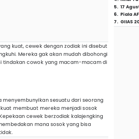
5
.
17 Agus
6
.
Piala A
7
.
GIIAS 2
yang kuat, cewek dengan zodiak ini disebut
lingkuhi. Mereka gak akan mudah dibohongi
i tindakan cowok yang macam-macam di
a menyembunyikan sesuatu dari seorang
ng kuat membuat mereka menjadi sosok
. Kepekaan cewek berzodiak kalajengking
 membedakan mana sosok yang bisa
idak.