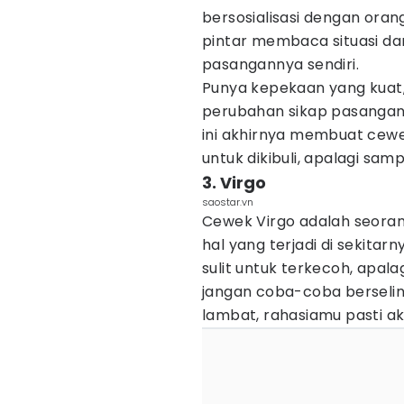
bersosialisasi dengan oran
pintar membaca situasi dan
pasangannya sendiri.
Punya kepekaan yang kuat
perubahan sikap pasangann
ini akhirnya membuat cew
untuk dikibuli, apalagi samp
3. Virgo
saostar.vn
Cewek Virgo adalah seora
hal yang terjadi di sekitar
sulit untuk terkecoh, apala
jangan coba-coba berselin
lambat, rahasiamu pasti a