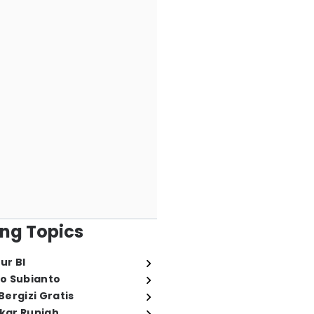
ng Topics
ur BI
o Subianto
ergizi Gratis
ukar Rupiah