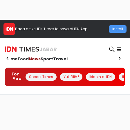
Baca artikel
IDN Times
lainnya di IDN App
Install
JABAR
Home
Food
News
Sport
Travel
For
Soccer Times
Yuk Pilih !
Iklanin di IDN
INSI
You