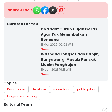
Share Article
Curated For You
Doa Saat Turun Hujan Deras
Agar Tak Menimbulkan
Bencana
11 Mar 2025, 02:02 WIB
News
Waspada Longsor dan Banjir,
Banyuwangi Masuki Puncak
Musim Penghujan
19 Jan 2021, 19:11 WIB
News
Topics
Perumahan
developer
sumedang
polda jabar
longsor sumedang
Editorial Team