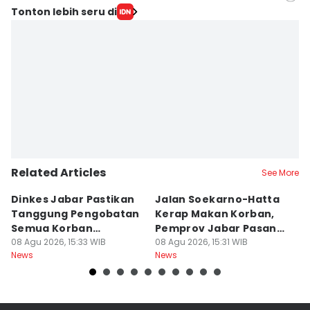
Editor
Tonton lebih seru di
Yogi Pasha
Editor
Debbie Sutrisno
Related Articles
See More
Dinkes Jabar Pastikan
Jalan Soekarno-Hatta
De
Tanggung Pengobatan
Kerap Makan Korban,
P
Semua Korban
Pemprov Jabar Pasang
B
Kekerasan dan Begal
08 Agu 2026, 15:33 WIB
PJU-JPO
08 Agu 2026, 15:31 WIB
D
08
News
News
Ne