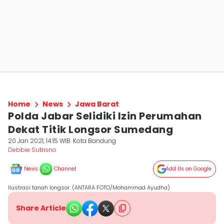
Home
News
Jawa Barat
Polda Jabar Selidiki Izin Perumahan
Dekat Titik Longsor Sumedang
20 Jan 2021, 14:15 WIB
Kota Bandung
Debbie Sutrisno
News
Channel
Add Us on Google
Ilustrasi tanah longsor. (ANTARA FOTO/Mohammad Ayudha)
Share Article