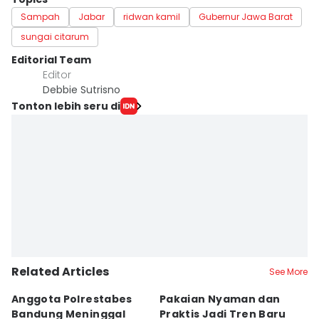
Sampah
Jabar
ridwan kamil
Gubernur Jawa Barat
sungai citarum
Editorial Team
Editor
Debbie Sutrisno
Tonton lebih seru di
Related Articles
See More
Anggota Polrestabes
Pakaian Nyaman dan
S
Bandung Meninggal
Praktis Jadi Tren Baru
A