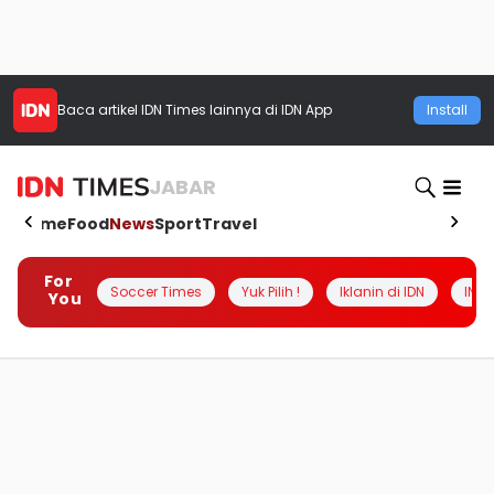
Baca artikel
IDN Times
lainnya di IDN App
Install
JABAR
Home
Food
News
Sport
Travel
For
Soccer Times
Yuk Pilih !
Iklanin di IDN
INSI
You