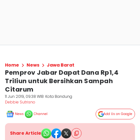
Home
News
Jawa Barat
Pemprov Jabar Dapat Dana Rp1,4
Triliun untuk Bersihkan Sampah
Citarum
11 Jun 2019, 09:38 WIB
Kota Bandung
Debbie Sutrisno
News
Channel
Add Us on Google
Share Article