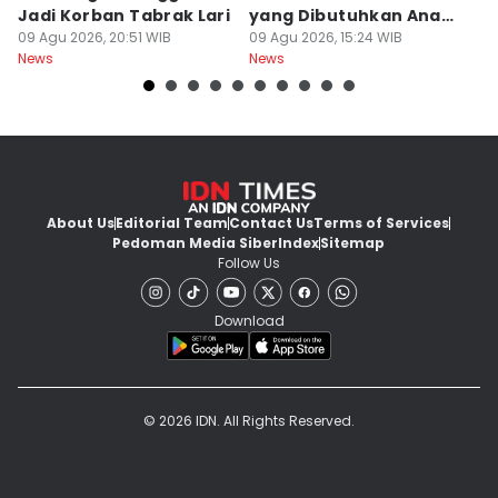
Jadi Korban Tabrak Lari
yang Dibutuhkan Anak
U
09 Agu 2026, 20:51 WIB
Muda
09 Agu 2026, 15:24 WIB
09
News
News
Ne
About Us
Editorial Team
Contact Us
Terms of Services
Pedoman Media Siber
Index
Sitemap
Follow Us
Download
© 2026 IDN. All Rights Reserved.