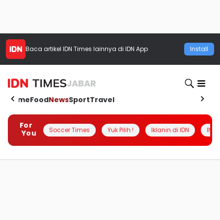
Baca artikel
IDN Times
lainnya di IDN App
Install
JABAR
Home
Food
News
Sport
Travel
For
Soccer Times
Yuk Pilih !
Iklanin di IDN
INSI
You