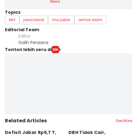
News
Topics
MUI
jawa barat
mui jabar
ormas islam
Editorial Team
Editor
Galih Persiana
Tonton lebih seru di
Related Articles
See More
Defisit Jabar Rp5,7 T,
DBH Tidak Cair,
L