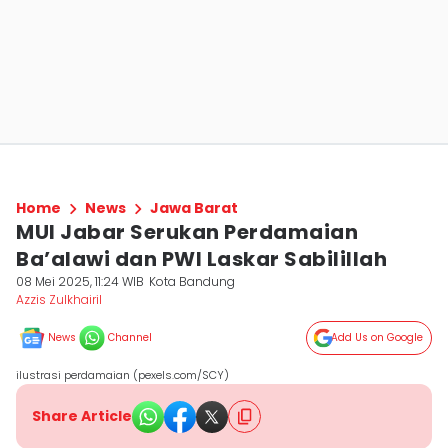
Home
News
Jawa Barat
MUI Jabar Serukan Perdamaian
Ba’alawi dan PWI Laskar Sabilillah
08 Mei 2025, 11:24 WIB
Kota Bandung
Azzis Zulkhairil
News
Channel
Add Us on Google
ilustrasi perdamaian (pexels.com/SCY)
Share Article