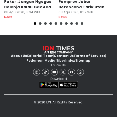
Pakar: Jangan Ngegas
Pemprov Jabar
A
Belanja Kalau Gak Ada
Berencana Tarik Utang
S
Duit
08 Agu 2026, 13:34 WIB
Rp3,4 Triliun
08 Agu 2026, 11:32 WIB
P
08
News
News
Ne
H
About Us
Editorial Team
Contact Us
Terms of Services
Pedoman Media Siber
Index
Sitemap
Follow Us
Download
© 2026 IDN. All Rights Reserved.