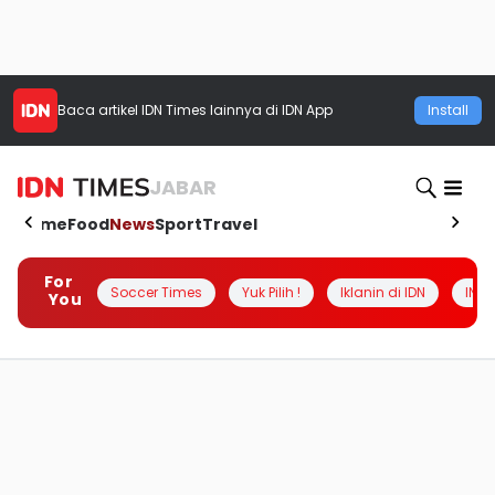
Baca artikel
IDN Times
lainnya di IDN App
Install
JABAR
Home
Food
News
Sport
Travel
For
Soccer Times
Yuk Pilih !
Iklanin di IDN
INSI
You