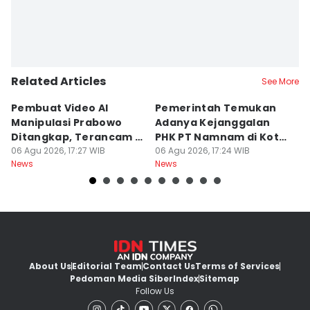
Related Articles
See More
Pembuat Video AI
Pemerintah Temukan
Wa
Manipulasi Prabowo
Adanya Kejanggalan
D
Ditangkap, Terancam 12
PHK PT Namnam di Kota
S
Tahun Bui
06 Agu 2026, 17:27 WIB
Cimahi
06 Agu 2026, 17:24 WIB
06
News
News
Ne
About Us
Editorial Team
Contact Us
Terms of Services
Pedoman Media Siber
Index
Sitemap
Follow Us