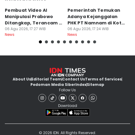
Pembuat Video AI
Pemerintah Temukan
Wa
Manipulasi Prabowo
Adanya Kejanggalan
D
Ditangkap, Terancam 12
PHK PT Namnam di Kota
S
Tahun Bui
06 Agu 2026, 17:27 WIB
Cimahi
06 Agu 2026, 17:24 WIB
06
News
News
Ne
About Us
Editorial Team
Contact Us
Terms of Services
Pedoman Media Siber
Index
Sitemap
Follow Us
Download
© 2026 IDN. All Rights Reserved.