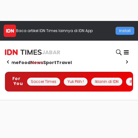
Baca artikel
IDN Times
lainnya di IDN App
Install
JABAR
Home
Food
News
Sport
Travel
For
Soccer Times
Yuk Pilih !
Iklanin di IDN
INSI
You