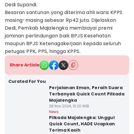
Dedi Supandi.
Besaran santunan yang diterima ahli waris KPPS
masing-masing sebesar Rp42 juta. Dijelaskan
Dedi, Pemkab Majalengka membiayai premi
jaminan perlindungan baik BPJS Kesehatan
maupun BPJS Ketenagakerjaan kepada seluruh
petugas PPK, PPS, hingga KPPS.
Share Article
Curated For You
Perjalanan Eman, Peraih Suara
Terbanyak Quick Count Pilkada
Majalengka
28 Nov 2024, 13:20 WIB
News
Pilkada Majalengka: Unggul
Quick Count, HADE Ucapkan
Terima Kasih