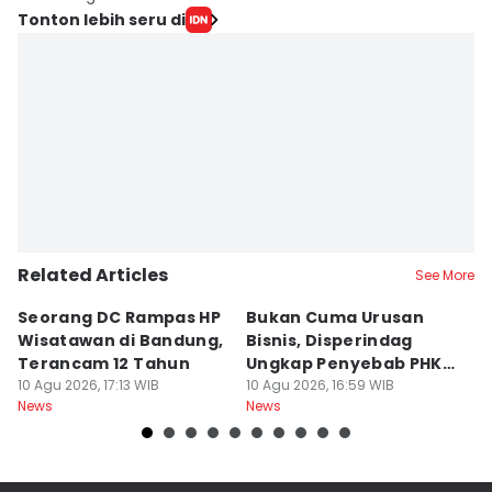
Tonton lebih seru di
Related Articles
See More
Seorang DC Rampas HP
Bukan Cuma Urusan
J
Wisatawan di Bandung,
Bisnis, Disperindag
K
Terancam 12 Tahun
Ungkap Penyebab PHK
L
10 Agu 2026, 17:13 WIB
Industri di Jabar
10 Agu 2026, 16:59 WIB
M
10
News
News
Ne