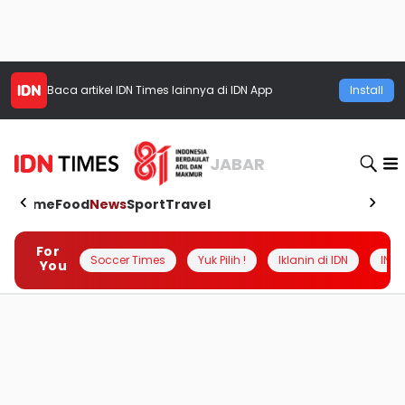
Baca artikel
IDN Times
lainnya di IDN App
Install
JABAR
Home
Food
News
Sport
Travel
For
Soccer Times
Yuk Pilih !
Iklanin di IDN
INSI
You