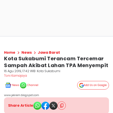
Home
News
Jawa Barat
Kota Sukabumi Terancam Tercemar
Sampah Akibat Lahan TPA Menyempit
16 Agu 2019, 17:42 WIB
Kota Sukabumi
Toni Kamajaya
News
Channel
Add Us on Google
www.jekrem.blogspot.com
Share Article