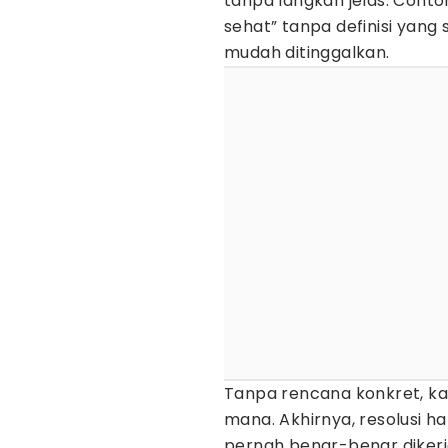
tanpa langkah jelas. Contoh
sehat” tanpa definisi yang sp
mudah ditinggalkan.
Tanpa rencana konkret, ka
mana. Akhirnya, resolusi h
pernah benar-benar dikerj