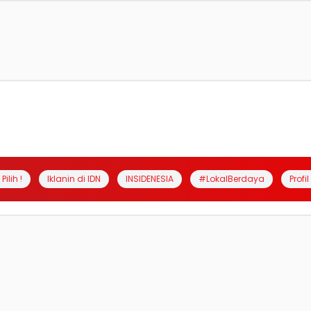
Pilih !
Iklanin di IDN
INSIDENESIA
#LokalBerdaya
Profi