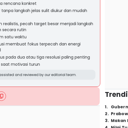
pa rencana konkret
 tanpa langkah jelas sulit diukur dan mudah
an realistis, pecah target besar menjadi langkah
n secara rutin
am satu waktu
usi membuat fokus terpecah dan energi
l
okus pada dua atau tiga resolusi paling penting
 saat motivasi turun
ssisted and reviewed by our editorial team.
Trendi
1
.
Gubern
2
.
Prabow
3
.
Makan B
4
.
Nilai T