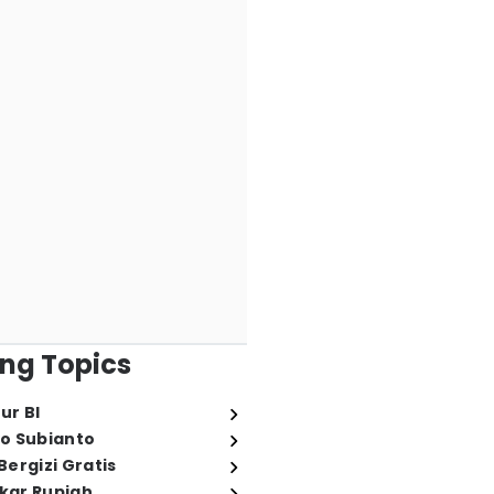
ng Topics
ur BI
o Subianto
ergizi Gratis
ukar Rupiah