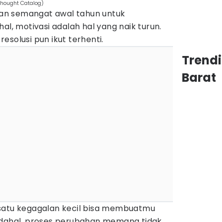
Thought Catalog)
an semangat awal tahun untuk
al, motivasi adalah hal yang naik turun.
esolusi pun ikut terhenti.
Trend
Barat
satu kegagalan kecil bisa membuatmu
adahal, proses perubahan memang tidak