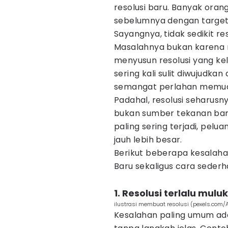
resolusi baru. Banyak orang
sebelumnya dengan target-
Sayangnya, tidak sedikit re
Masalahnya bukan karena n
menyusun resolusi yang kelir
sering kali sulit diwujudka
semangat perlahan memud
Padahal, resolusi seharus
bukan sumber tekanan bar
paling sering terjadi, pelu
jauh lebih besar.
Berikut beberapa kesalah
Baru sekaligus cara seder
1. Resolusi terlalu mul
ilustrasi membuat resolusi (pexels.com
Kesalahan paling umum ada