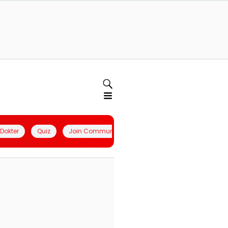
l Dokter
Quiz
Join Community