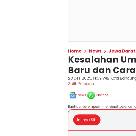
Home
News
Jawa Barat
Kesalahan Um
Baru dan Car
28 Des 2025, 14:59 WIB
Kota Bandun
Galih Persiana
News
Channel
Ilustrasi perempuan membuat perencan
Intinya Sih