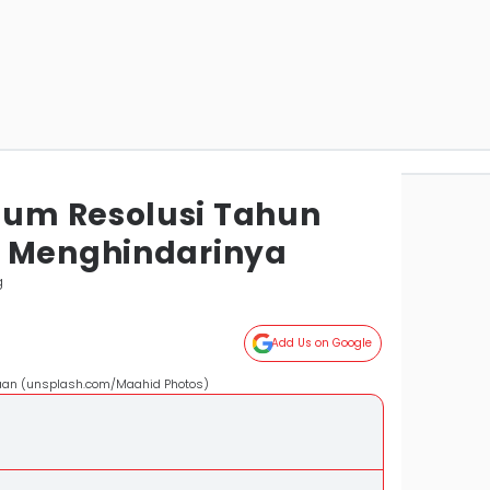
um Resolusi Tahun
a Menghindarinya
g
Add Us on Google
aan (unsplash.com/Maahid Photos)