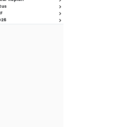
tus
FF
026