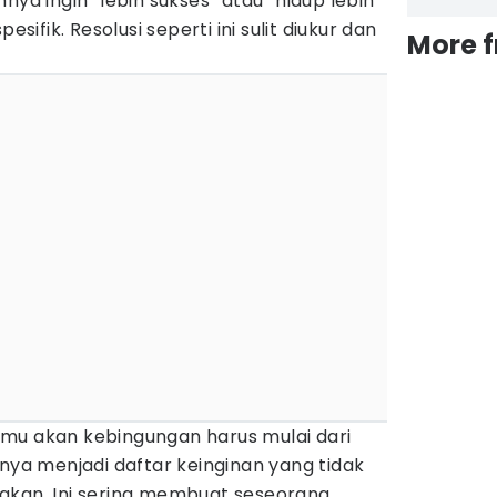
nya ingin “lebih sukses” atau “hidup lebih
esifik. Resolusi seperti ini sulit diukur dan
More 
mu akan kebingungan harus mulai dari
anya menjadi daftar keinginan yang tidak
akan. Ini sering membuat seseorang