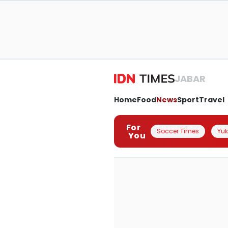
JABAR
Home
Food
News
Sport
Travel
For
Soccer Times
Yuk 
You