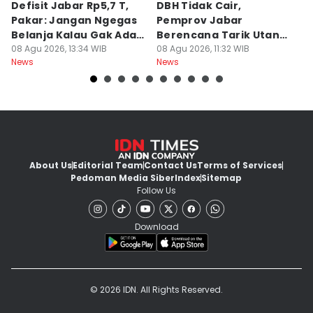
Defisit Jabar Rp5,7 T,
DBH Tidak Cair,
L
Pakar: Jangan Ngegas
Pemprov Jabar
A
Belanja Kalau Gak Ada
Berencana Tarik Utang
S
Duit
08 Agu 2026, 13:34 WIB
Rp3,4 Triliun
08 Agu 2026, 11:32 WIB
P
08
News
News
Ne
H
About Us
Editorial Team
Contact Us
Terms of Services
Pedoman Media Siber
Index
Sitemap
Follow Us
Download
© 2026 IDN. All Rights Reserved.