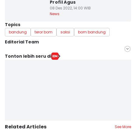
Profil Agus
08 Des 2022, 14:00 WIB
News
Topics
bandung
teror bom
saksi
bom bandung
Editorial Team
Editor
Tonton lebih seru di
Yogi Pasha
Editor
Debbie Sutrisno
Related Articles
See More