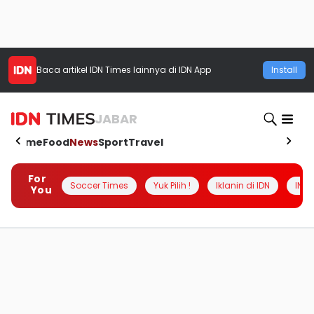
Baca artikel
IDN Times
lainnya di IDN App
Install
JABAR
Home
Food
News
Sport
Travel
For
Soccer Times
Yuk Pilih !
Iklanin di IDN
INSI
You