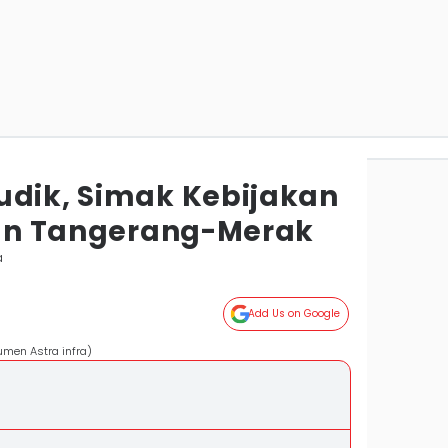
udik, Simak Kebijakan
 dan Tangerang-Merak
a
Add Us on Google
men Astra infra)