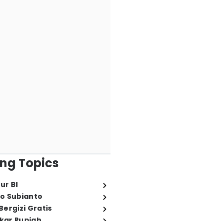
ng Topics
ur BI
o Subianto
ergizi Gratis
ukar Rupiah