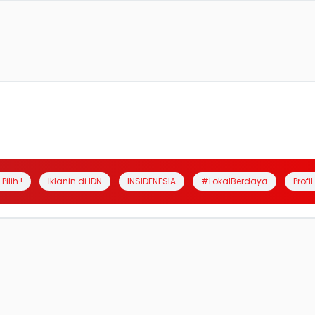
Pilih !
Iklanin di IDN
INSIDENESIA
#LokalBerdaya
Profi