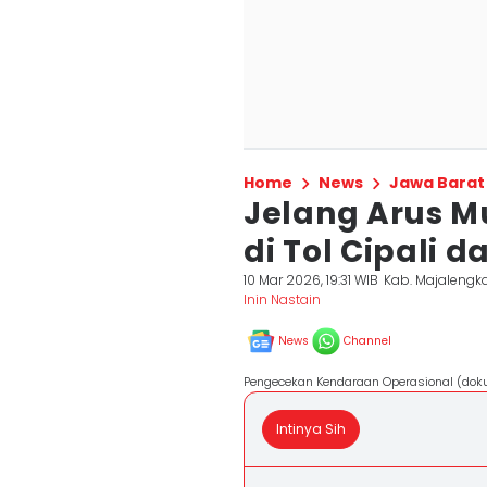
Home
News
Jawa Barat
Jelang Arus M
di Tol Cipali
10 Mar 2026, 19:31 WIB
Kab. Majalengk
Inin Nastain
News
Channel
Pengecekan Kendaraan Operasional (doku
Intinya Sih