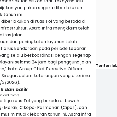
berlakuan diskon tarif, rekayasa lalu
bijakan yang akan segera diberlakukan
 tahun ini.
 diberlakukan di ruas Tol yang berada di
 infrastruktur, Astra Infra mengklaim telah
itas jalan.
aan dan peningkatan layanan telah
t arus kendaraan pada periode Lebaran
ang selalu berkoordinasi dengan segenap
melayani selama 24 jam bagi pengguna jalan
Tonton leb
" kata Group Chief Executive Officer
 Siregar, dalam keterangan yang diterima
0/3/2026).
ik dan balik
oad and forest)
da tiga ruas Tol yang berada di bawah
g-Merak, Cikopo-Palimanan (Cipali), dan
usim mudik lebaran tahun ini, Astra infra