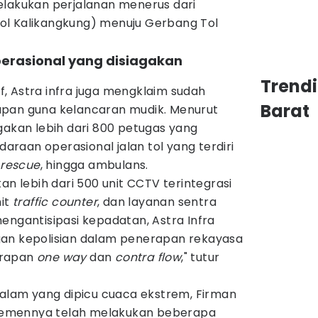
elakukan perjalanan menerus dari
ol Kalikangkung) menuju Gerbang Tol
perasional yang disiagakan
Trend
rif, Astra infra juga mengklaim sudah
Barat
apan guna kelancaran mudik. Menurut
gakan lebih dari 800 petugas yang
ndaraan operasional jalan tol yang terdiri
,
rescue
, hingga ambulans.
an lebih dari 500 unit CCTV terintegrasi
nit
traffic counter
, dan layanan sentra
engantisipasi kepadatan, Astra Infra
gan kepolisian dalam penerapan rekayasa
nerapan
one way
dan
contra flow
," tutur
 alam yang dipicu cuaca ekstrem, Firman
emennya telah melakukan beberapa