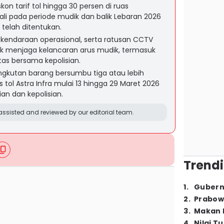
kon tarif tol hingga 30 persen di ruas
li pada periode mudik dan balik Lebaran 2026
telah ditentukan.
0 kendaraan operasional, serta ratusan CCTV
tuk menjaga kelancaran arus mudik, termasuk
ntas bersama kepolisian.
kutan barang bersumbu tiga atau lebih
s tol Astra Infra mulai 13 hingga 29 Maret 2026
ian dan kepolisian.
ssisted and reviewed by our editorial team.
Trendi
1
.
Gubern
2
.
Prabow
3
.
Makan B
4
.
Nilai T