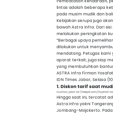
Pembatasan kendaraan, pem
lintas adalah beberapa ke
pada musim mudik dan balik
Kebijakan serupa juga akan
bawah Astra Infra. Dari sisi
melakukan peningkatan kual
“Berbagai upaya pemelihar
dilakukan untuk menyambu
mendatang. Petugas kami y
aparat terkait, juga siap 
yang membutuhkan bantuan,
ASTRA Infra Firman Yosafat
IDN Times Jabar, Selasa (1
1. Diskon tarif saat mud
ilustrasi jalan tol (freepik.com/Asphalt r
Hingga saat ini, tercatat a
Astra infra yakni Tangeran
Jombang–Mojokerto. Pada m