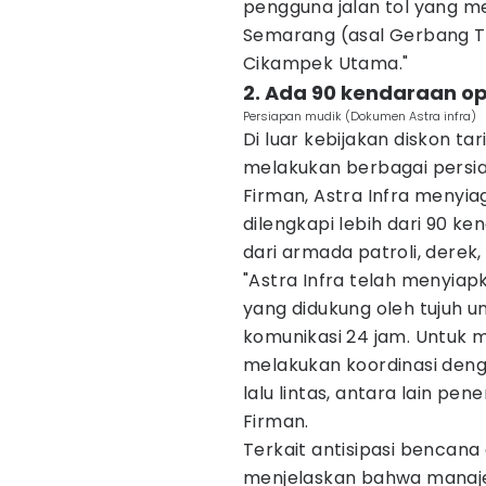
pengguna jalan tol yang m
Semarang (asal Gerbang T
Cikampek Utama."
2. Ada 90 kendaraan o
Persiapan mudik (Dokumen Astra infra)
Di luar kebijakan diskon ta
melakukan berbagai persi
Firman, Astra Infra menyia
dilengkapi lebih dari 90 ke
dari armada patroli, derek
"Astra Infra telah menyiapk
yang didukung oleh tujuh u
komunikasi 24 jam. Untuk m
melakukan koordinasi den
lalu lintas, antara lain pe
Firman.
Terkait antisipasi bencana
menjelaskan bahwa manaj