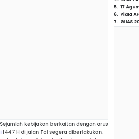
5
.
17 Agus
6
.
Piala A
7
.
GIIAS 2
Sejumlah kebijakan berkaitan dengan arus
i
1447 H di jalan Tol segera diberlakukan.