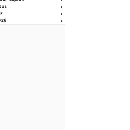
tus
FF
026