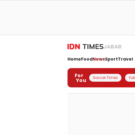
JABAR
Home
Food
News
Sport
Travel
For
Soccer Times
Yuk 
You