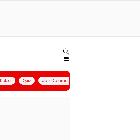
l Dokter
Quiz
Join Community