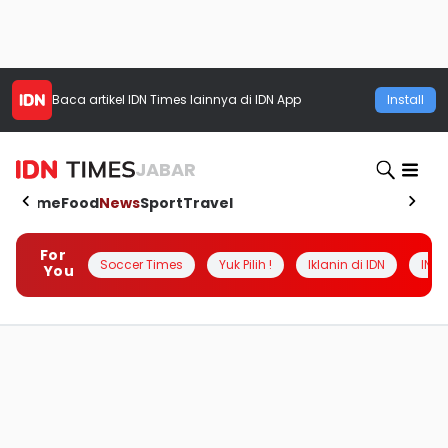
Baca artikel
IDN Times
lainnya di IDN App
Install
JABAR
Home
Food
News
Sport
Travel
For
Soccer Times
Yuk Pilih !
Iklanin di IDN
INSI
You