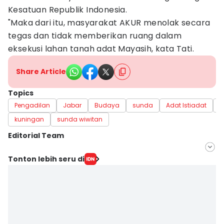
Kesatuan Republik Indonesia.
"Maka dari itu, masyarakat AKUR menolak secara
tegas dan tidak memberikan ruang dalam
eksekusi lahan tanah adat Mayasih, kata Tati.
Share Article
Topics
Pengadilan
Jabar
Budaya
sunda
Adat Istiadat
s
kuningan
sunda wiwitan
Editorial Team
Editor
Tonton lebih seru di
Yogi Pasha
Editor
Debbie Sutrisno