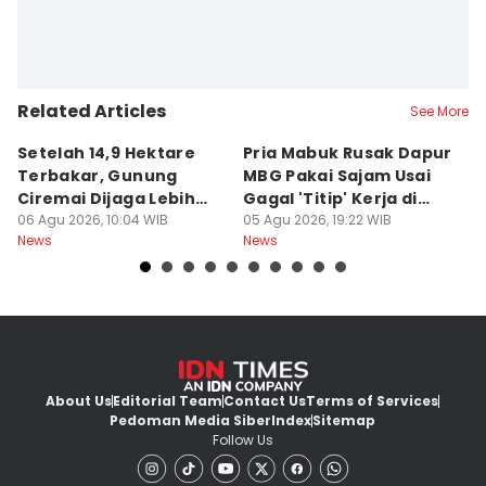
Related Articles
See More
Setelah 14,9 Hektare
Pria Mabuk Rusak Dapur
M
Terbakar, Gunung
MBG Pakai Sajam Usai
Di
Ciremai Dijaga Lebih
Gagal 'Titip' Kerja di
D
Ketat
06 Agu 2026, 10:04 WIB
Sukabumi
05 Agu 2026, 19:22 WIB
R
05
News
News
Ne
About Us
Editorial Team
Contact Us
Terms of Services
Pedoman Media Siber
Index
Sitemap
Follow Us