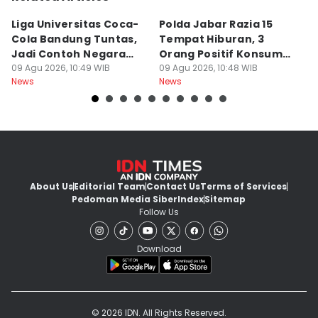
Liga Universitas Coca-
Polda Jabar Razia 15
T
Cola Bandung Tuntas,
Tempat Hiburan, 3
B
Jadi Contoh Negara
Orang Positif Konsumsi
P
Lain
09 Agu 2026, 10:49 WIB
Narkoba
09 Agu 2026, 10:48 WIB
09
News
News
Ne
About Us
Editorial Team
Contact Us
Terms of Services
Pedoman Media Siber
Index
Sitemap
Follow Us
Download
© 2026 IDN. All Rights Reserved.