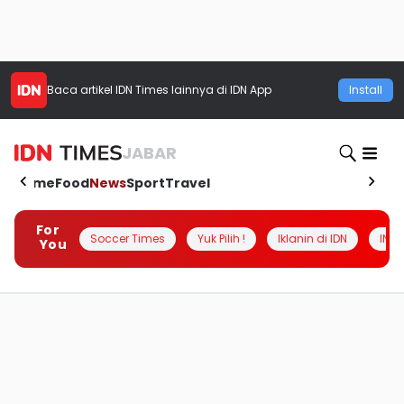
Baca artikel
IDN Times
lainnya di IDN App
Install
JABAR
Home
Food
News
Sport
Travel
For
Soccer Times
Yuk Pilih !
Iklanin di IDN
INSI
You