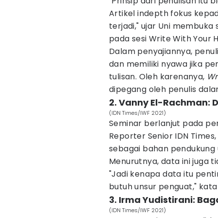
"Prinsip dari penulisan it
Artikel indepth fokus kepa
terjadi," ujar Uni membuka 
pada sesi Write With Your H
Dalam penyajiannya, penu
dan memiliki nyawa jika pe
tulisan. Oleh karenanya,
Wr
dipegang oleh penulis dala
2. Vanny El-Rachman: D
(IDN Times/IWF 2021)
Seminar berlanjut pada p
Reporter Senior IDN Times
sebagai bahan pendukung u
Menurutnya, data ini juga t
"Jadi kenapa data itu pent
butuh unsur penguat," kata
3. Irma Yudistirani: B
(IDN Times/IWF 2021)