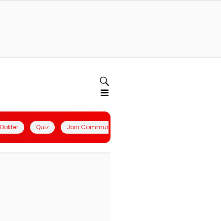
l Dokter
Quiz
Join Community