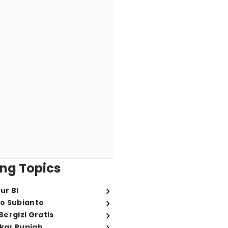
ng Topics
ur BI
o Subianto
ergizi Gratis
ukar Rupiah