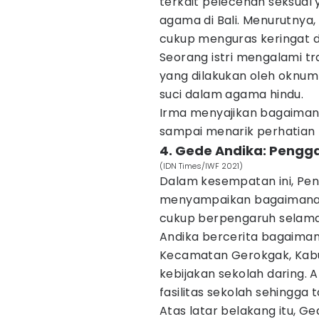
terkait pelecehan seksual
agama di Bali. Menurutnya
cukup menguras keringat da
Seorang istri mengalami t
yang dilakukan oleh oknum 
suci dalam agama hindu.
Irma menyajikan bagaiman
sampai menarik perhatian 
4. Gede Andika: Pengga
(IDN Times/IWF 2021)
Dalam kesempatan ini, Peng
menyampaikan bagaimana ge
cukup berpengaruh selama
Andika bercerita bagaima
Kecamatan Gerokgak, Kab
kebijakan sekolah daring. 
fasilitas sekolah sehingga
Atas latar belakang itu, G