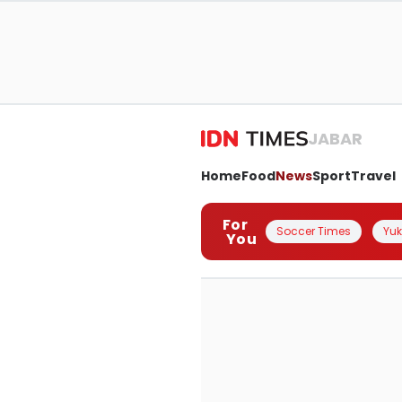
JABAR
Home
Food
News
Sport
Travel
For
Soccer Times
Yuk 
You