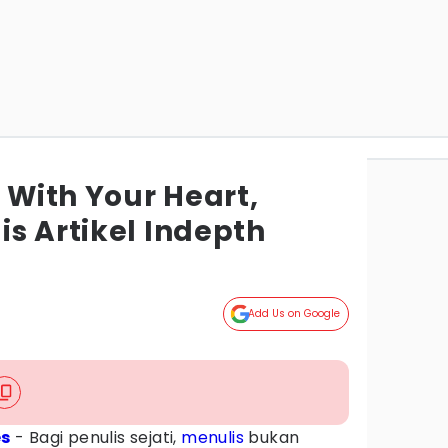
e With Your Heart,
s Artikel Indepth
Add Us on Google
es
- Bagi penulis sejati,
menulis
bukan