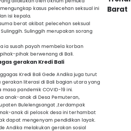
 yang dilakukan oleh oknum pemuka
Barat
, mengungkap kasus pelecehan seksual ini
n isi kepala.
rauma berat akibat pelecehan seksual
Sulinggih. Sulinggih merupakan sorang
a ia susah payah membela korban
pihak-pihak berwenang di Bali.
gas gerakan Kredi Bali
gagas Kredi Bali Gede Andika juga turut
rakan literasi di Bali bagian utara yang
 masa pandemik COVID-19 ini.
na anak-anak di Desa Pemuteran,
upaten Bulelengsangat ,terdampak
Anak-anak di pelosok desa ini terhambat
 tak dapat mengenyam pendidikan layak.
ede Andika melakukan gerakan sosial