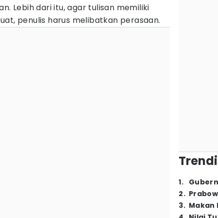
. Lebih dari itu, agar tulisan memiliki
uat, penulis harus melibatkan perasaan.
Trendi
1
.
Gubern
2
.
Prabow
3
.
Makan B
4
.
Nilai T