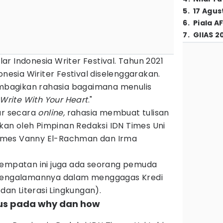
5
.
17 Agus
6
.
Piala A
7
.
GIIAS 2
r Indonesia Writer Festival. Tahun 2021
onesia Wiriter Festival diselenggarakan.
membagikan rahasia bagaimana menulis
Write With Your Heart
."
ar secara
online,
rahasia membuat tulisan
ikan oleh Pimpinan Redaksi IDN Times Uni
 Times Vanny El-Rachman dan Irma
sempatan ini juga ada seorang pemuda
 pengalamannya dalam menggagas Kredi
 dan Literasi Lingkungan).
okus pada why dan how