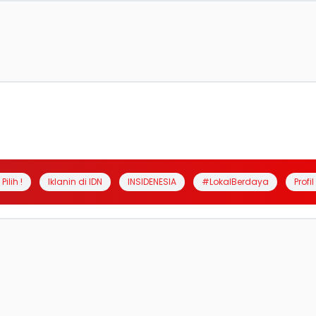
Pilih !
Iklanin di IDN
INSIDENESIA
#LokalBerdaya
Profi