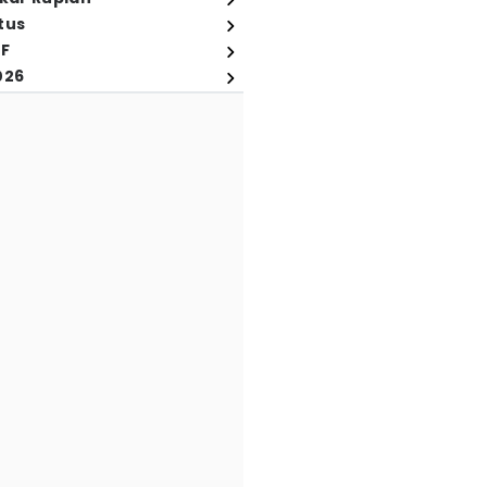
tus
FF
026