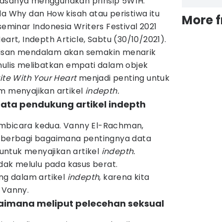
u biasanya menggunakan prinsip 5W1H.
da Why dan How kisah atau peristiwa itu
More 
seminar Indonesia Writers Festival 2021
eart, Indepth Article, Sabtu (30/10/2021).
lisan mendalam akan semakin menarik
nulis melibatkan empati dalam objek
ite With Your Heart
menjadi penting untuk
m menyajikan artikel
indepth.
ata pendukung artikel indepth
embicara kedua. Vanny El-Rachman,
, berbagi bagaimana pentingnya data
ntuk menyajikan artikel
indepth.
idak melulu pada kasus berat.
ing dalam artikel
indepth
, karena kita
 Vanny.
agaimana meliput pelecehan seksual