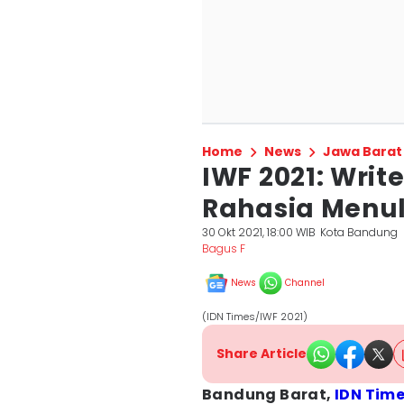
Home
News
Jawa Barat
IWF 2021: Writ
Rahasia Menuli
30 Okt 2021, 18:00 WIB
Kota Bandung
Bagus F
News
Channel
(IDN Times/IWF 2021)
Share Article
Bandung Barat,
IDN Tim