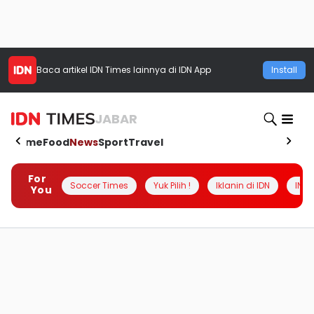
Baca artikel
IDN Times
lainnya di IDN App
Install
JABAR
Home
Food
News
Sport
Travel
For
Soccer Times
Yuk Pilih !
Iklanin di IDN
INSI
You