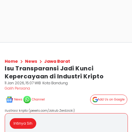
Home
News
Jawa Barat
Isu Transparansi Jadi Kunci
Kepercayaan di Industri Kripto
11 Jan 2026, 15:07 WIB
Kota Bandung
Galih Persiana
News
Channel
Add Us on Google
ilustrasi kripto (pexels.com/Jakub Zerdzicki)
Intinya Sih