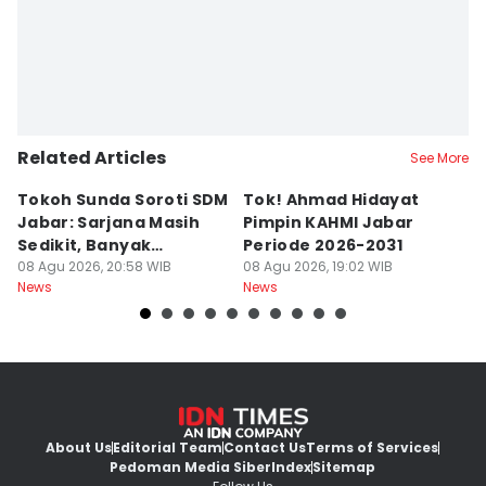
Related Articles
See More
Tokoh Sunda Soroti SDM
Tok! Ahmad Hidayat
P
Jabar: Sarjana Masih
Pimpin KAHMI Jabar
L
Sedikit, Banyak
Periode 2026-2031
B
Menganggur
08 Agu 2026, 20:58 WIB
08 Agu 2026, 19:02 WIB
K
08
News
News
Ne
About Us
Editorial Team
Contact Us
Terms of Services
Pedoman Media Siber
Index
Sitemap