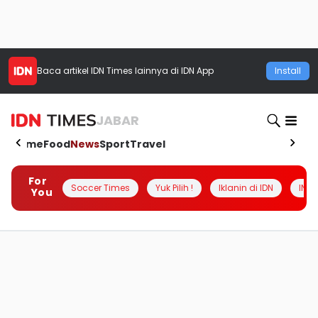
Baca artikel
IDN Times
lainnya di IDN App
Install
JABAR
Home
Food
News
Sport
Travel
For
Soccer Times
Yuk Pilih !
Iklanin di IDN
INSI
You