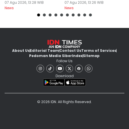
Wisatawan
07 Agu 2026, 13:28 WIB
Diperiksa
07 Agu 2026, 13:26 WIB
07
News
News
Ne
About Us
Editorial Team
Contact Us
Terms of Services
Pedoman Media Siber
Index
Sitemap
Follow Us
Download
© 2026 IDN. All Rights Reserved.