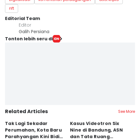
nft
Editorial Team
Editor
Galih Persiana
Tonton lebih seru di
Related Articles
See More
Tak Lagi Sekadar
Kasus Videotron Six
K
Perumahan, Kota Baru
Nine di Bandung, ASN
M
Parahyangan Kini Bidik
dan Tata Ruang
G