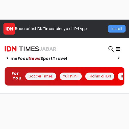
Baca artikel
IDN Times
lainnya di IDN App
Install
JABAR
Home
Food
News
Sport
Travel
For
Soccer Times
Yuk Pilih !
Iklanin di IDN
INSI
You