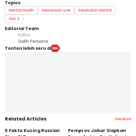
Topics
Mental Health
kebiasaan unik
Kesehatan Mental
Gen Z
Editorial Team
Editor
Galih Persiana
Tonton lebih seru di
Related Articles
See More
5 Fakta Kucing Russian
Pemprov Jabar Siapkan
K