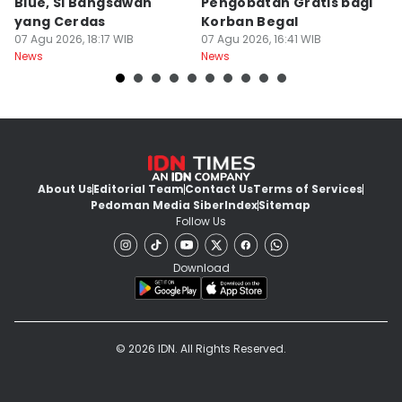
Blue, Si Bangsawan
Pengobatan Gratis bagi
S
yang Cerdas
Korban Begal
M
07 Agu 2026, 18:17 WIB
07 Agu 2026, 16:41 WIB
R
07
News
News
Ne
About Us
Editorial Team
Contact Us
Terms of Services
Pedoman Media Siber
Index
Sitemap
Follow Us
Download
© 2026 IDN. All Rights Reserved.