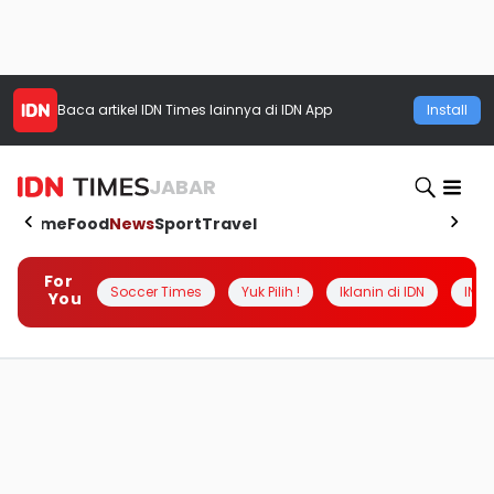
Baca artikel
IDN Times
lainnya di IDN App
Install
JABAR
Home
Food
News
Sport
Travel
For
Soccer Times
Yuk Pilih !
Iklanin di IDN
INSI
You