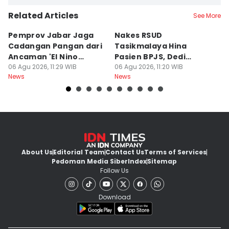
Related Articles
See More
Pemprov Jabar Jaga
Nakes RSUD
S
Cadangan Pangan dari
Tasikmalaya Hina
T
Ancaman 'El Nino
Pasien BPJS, Dedi
C
Godzilla'
06 Agu 2026, 11:29 WIB
Mulyadi Minta Disanksi
06 Agu 2026, 11:20 WIB
K
06
News
News
Ne
About Us
Editorial Team
Contact Us
Terms of Services
Pedoman Media Siber
Index
Sitemap
Follow Us
Download