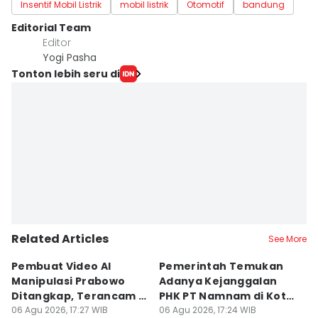
Insentif Mobil Listrik
mobil listrik
Otomotif
bandung
Editorial Team
Editor
Yogi Pasha
Tonton lebih seru di
Related Articles
See More
Pembuat Video AI
Pemerintah Temukan
Wa
Manipulasi Prabowo
Adanya Kejanggalan
D
Ditangkap, Terancam 12
PHK PT Namnam di Kota
S
Tahun Bui
06 Agu 2026, 17:27 WIB
Cimahi
06 Agu 2026, 17:24 WIB
06