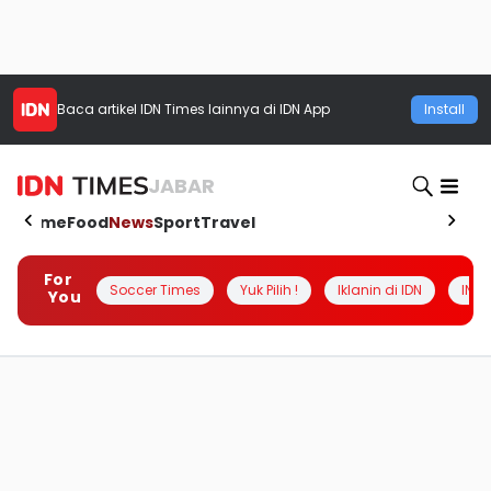
Baca artikel
IDN Times
lainnya di IDN App
Install
JABAR
Home
Food
News
Sport
Travel
For
Soccer Times
Yuk Pilih !
Iklanin di IDN
INSI
You