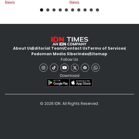
News
News
Ne
About Us
Editorial Team
Contact Us
Terms of Services
Pedoman Media Siber
Index
Sitemap
Follow Us
Download
© 2026 IDN. All Rights Reserved.