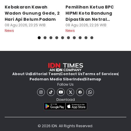
Kebakaran Kawah
Pemilihan Ketua BPC
T
Wadon Gunung Gede, 2
HIPMI Kota Bandung
J
Hari Api Belum Padam
Dipastikan Netral
S
08 Agu 2026, 23:25 WIB
Tanpa Tekanan
08 Agu 2026, 22:26 WIB
M
08
News
News
Ne
About Us
Editorial Team
Contact Us
Terms of Services
Pedoman Media Siber
Index
Sitemap
Follow Us
Download
© 2026 IDN. All Rights Reserved.