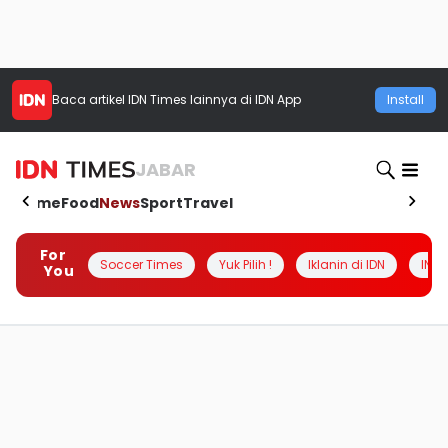
Baca artikel
IDN Times
lainnya di IDN App
Install
JABAR
Home
Food
News
Sport
Travel
For
Soccer Times
Yuk Pilih !
Iklanin di IDN
INSI
You