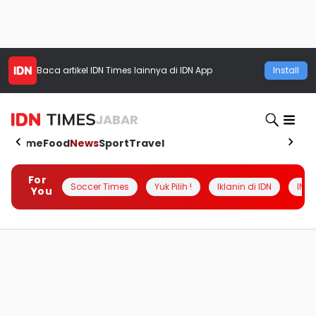
Baca artikel
IDN Times
lainnya di IDN App
Install
JABAR
Home
Food
News
Sport
Travel
For
Soccer Times
Yuk Pilih !
Iklanin di IDN
INSI
You