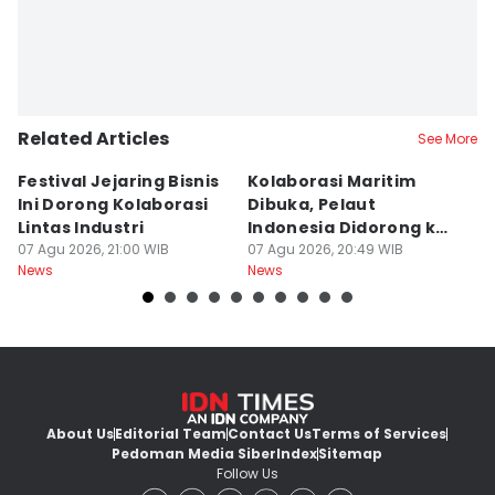
Related Articles
See More
Festival Jejaring Bisnis
Kolaborasi Maritim
M
Ini Dorong Kolaborasi
Dibuka, Pelaut
D
Lintas Industri
Indonesia Didorong ke
J
07 Agu 2026, 21:00 WIB
Pasar Global
07 Agu 2026, 20:49 WIB
07
News
News
Ne
About Us
Editorial Team
Contact Us
Terms of Services
Pedoman Media Siber
Index
Sitemap
Follow Us