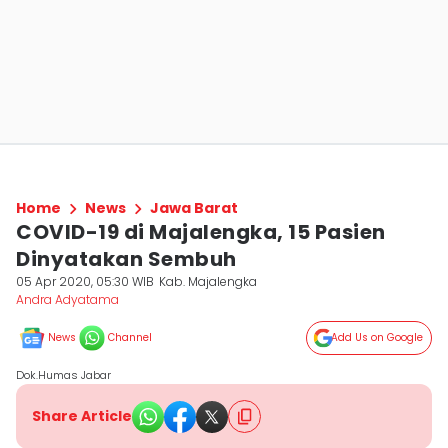
Home
News
Jawa Barat
COVID-19 di Majalengka, 15 Pasien
Dinyatakan Sembuh
05 Apr 2020, 05:30 WIB
Kab. Majalengka
Andra Adyatama
News
Channel
Add Us on Google
Dok.Humas Jabar
Share Article