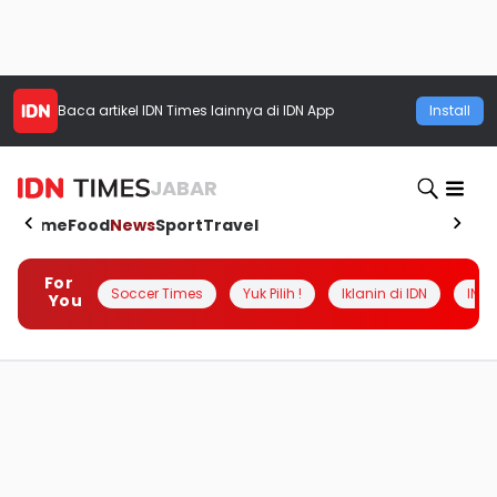
Baca artikel
IDN Times
lainnya di IDN App
Install
JABAR
Home
Food
News
Sport
Travel
For
Soccer Times
Yuk Pilih !
Iklanin di IDN
INSI
You