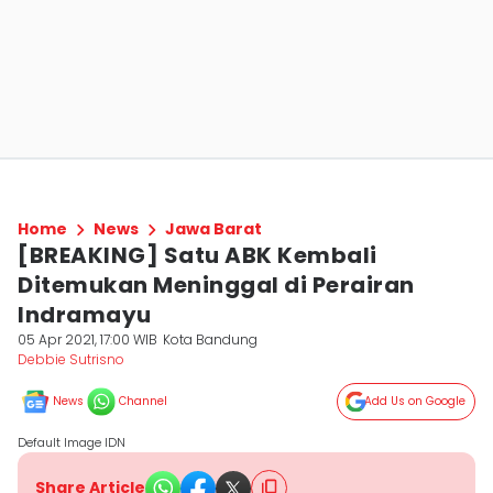
Home
News
Jawa Barat
[BREAKING] Satu ABK Kembali
Ditemukan Meninggal di Perairan
Indramayu
05 Apr 2021, 17:00 WIB
Kota Bandung
Debbie Sutrisno
News
Channel
Add Us on Google
Default Image IDN
Share Article