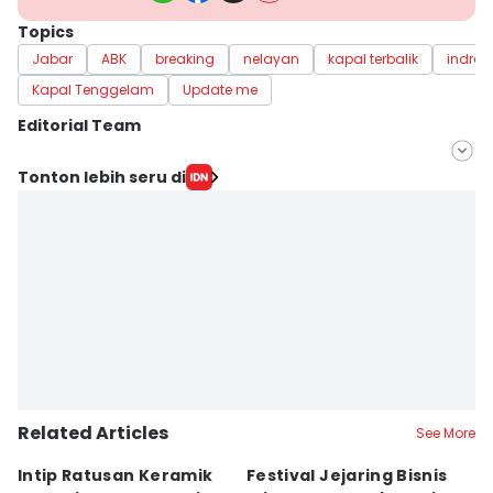
Topics
Jabar
ABK
breaking
nelayan
kapal terbalik
indra
Kapal Tenggelam
Update me
Editorial Team
Editor
Tonton lebih seru di
Yogi Pasha
Editor
Debbie Sutrisno
Related Articles
See More
Intip Ratusan Keramik
Festival Jejaring Bisnis
K