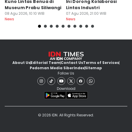
Kuno Lintas Benua di
Ini Dorong Kolaborasi
D
Museum Prabu Siliwangi
Lintas Industri
I
08 Agu 2026, 10:10 WIB
07 Agu 2026, 21:00 WIB
P
07
News
News
Ne
About Us
Editorial Team
Contact Us
Terms of Services
Pedoman Media Siber
Index
Sitemap
Follow Us
Download
© 2026 IDN. All Rights Reserved.