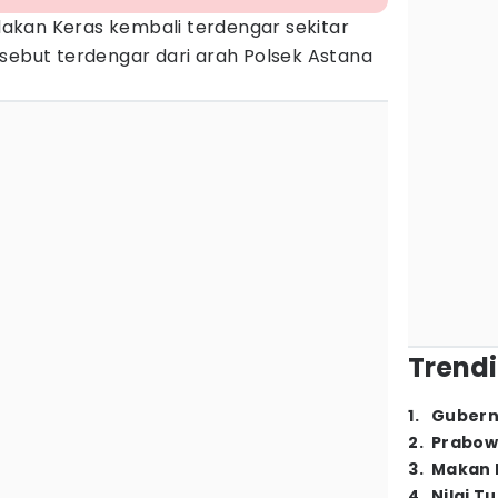
akan Keras kembali terdengar sekitar
sebut terdengar dari arah Polsek Astana
Trendi
1
.
Gubern
2
.
Prabow
3
.
Makan B
4
.
Nilai T