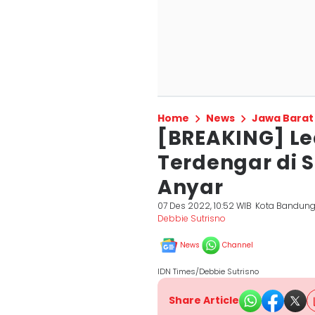
Home
News
Jawa Barat
[BREAKING] L
Terdengar di S
Anyar
07 Des 2022, 10:52 WIB
Kota Bandun
Debbie Sutrisno
News
Channel
IDN Times/Debbie Sutrisno
Share Article