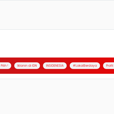
Pilih !
Iklanin di IDN
INSIDENESIA
#LokalBerdaya
Profi