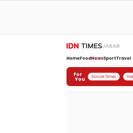
JABAR
Home
Food
News
Sport
Travel
For
Soccer Times
Yuk 
You