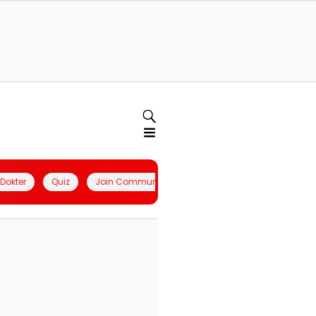
l Dokter
Quiz
Join Community