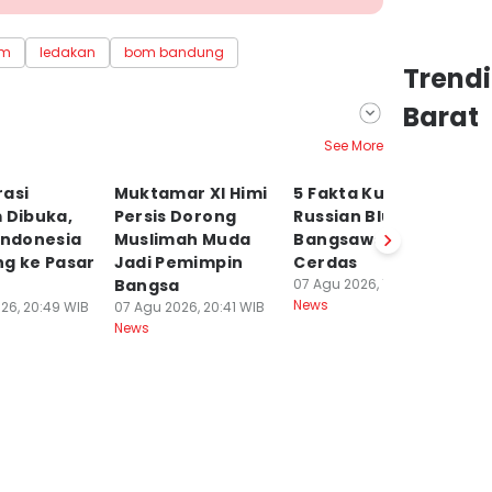
om
ledakan
bom bandung
Trend
Barat
See More
rasi
Muktamar XI Himi
5 Fakta Kucing
P
 Dibuka,
Persis Dorong
Russian Blue, Si
S
Indonesia
Muslimah Muda
Bangsawan yang
P
ng ke Pasar
Jadi Pemimpin
Cerdas
G
Bangsa
07 Agu 2026, 18:17 WIB
B
News
26, 20:49 WIB
07 Agu 2026, 20:41 WIB
07
News
Ne