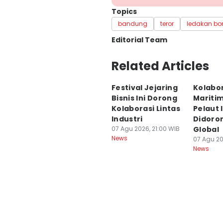
Topics
bandung
teror
ledakan b
Editorial Team
Editor
Related Articles
Yogi Pasha
Festival Jejaring
Kolabo
Editor
Bisnis Ini Dorong
Maritim
Debbie Sutrisno
Kolaborasi Lintas
Pelaut 
Industri
Didoro
07 Agu 2026, 21:00 WIB
Global
News
07 Agu 20
News