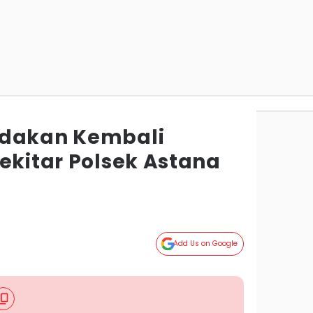
edakan Kembali
ekitar Polsek Astana
g
Add Us on Google