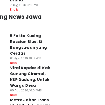
Brand
7 Aug 2026, 11:00 WIB
English
ing News Jawa
5 Fakta Kucing
emprov Jabar
Russian Blue, Si
KDM Siapkan
Alun-Alun
iapkan
Knalpot Standar
Suryakencana
Bangsawan yang
engobatan
Gratis bagi Motor
Gede Pangrango
Cerdas
ratis bagi Korban
Murah yang Kena
Terbakar Gegar
07 Agu 2026, 18:17 WIB
egal
Razia
Kompor Pendaki
News
 Agu 2026, 16:41 WIB
07 Agu 2026, 16:40 WIB
07 Agu 2026, 16:09 WI
Viral Kopdes di Kaki
ws
News
News
Gunung Ciremai,
KSP Dudung: Untuk
Warga Desa
05 Agu 2026, 16:01 WIB
News
Metro Jabar Trans