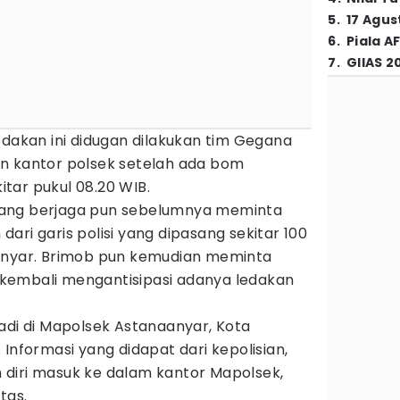
5
.
17 Agus
6
.
Piala A
7
.
GIIAS 2
ledakan ini didugan dilakukan tim Gegana
n kantor polsek setelah ada bom
tar pukul 08.20 WIB.
ang berjaga pun sebelumnya meminta
ari garis polisi yang dipasang sekitar 100
Anyar. Brimob pun kemudian meminta
kembali mengantisipasi adanya ledakan
adi di Mapolsek Astanaanyar, Kota
Informasi yang didapat dari kepolisian,
diri masuk ke dalam kantor Mapolsek,
tas.