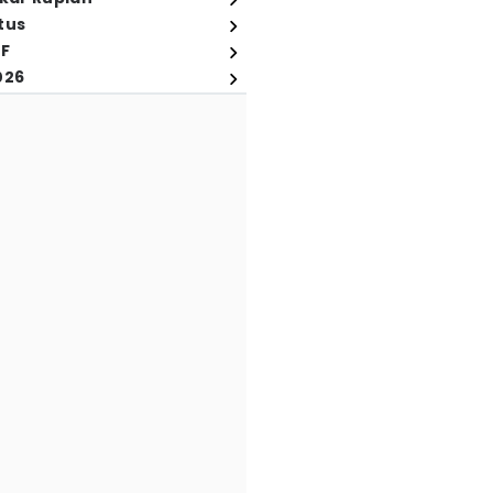
tus
FF
026