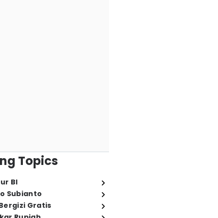
ng Topics
ur BI
o Subianto
ergizi Gratis
ukar Rupiah