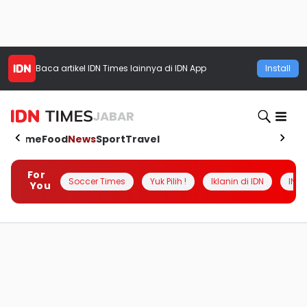
Baca artikel
IDN Times
lainnya di IDN App
Install
JABAR
Home
Food
News
Sport
Travel
For
Soccer Times
Yuk Pilih !
Iklanin di IDN
INSI
You