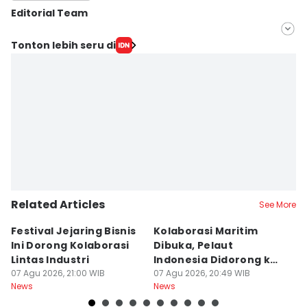
Editorial Team
Editor
Tonton lebih seru di
Yogi Pasha
Editor
Debbie Sutrisno
Related Articles
See More
Festival Jejaring Bisnis
Kolaborasi Maritim
M
Ini Dorong Kolaborasi
Dibuka, Pelaut
D
Lintas Industri
Indonesia Didorong ke
J
07 Agu 2026, 21:00 WIB
Pasar Global
07 Agu 2026, 20:49 WIB
07
News
News
Ne