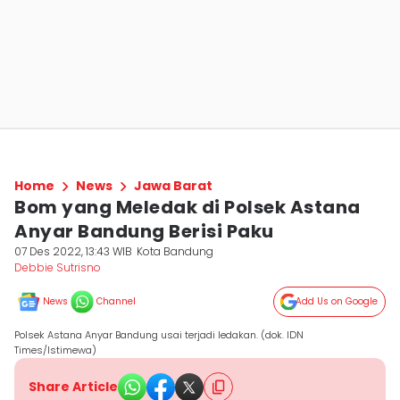
Home
News
Jawa Barat
Bom yang Meledak di Polsek Astana
Anyar Bandung Berisi Paku
07 Des 2022, 13:43 WIB
Kota Bandung
Debbie Sutrisno
News
Channel
Add Us on Google
Polsek Astana Anyar Bandung usai terjadi ledakan. (dok. IDN
Times/Istimewa)
Share Article