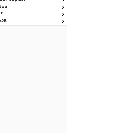
tus
FF
026