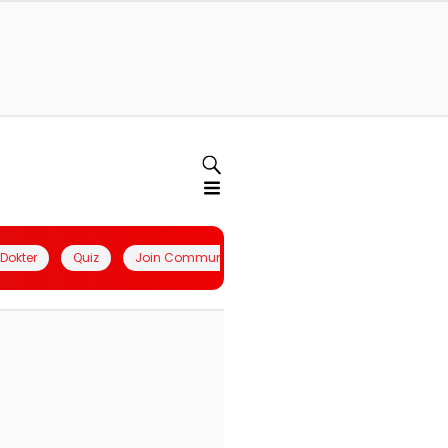
l Dokter
Quiz
Join Community