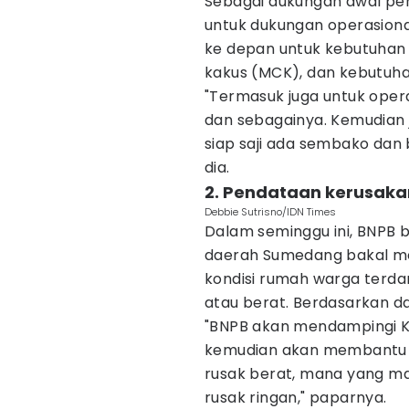
Sebagai dukungan awal pe
untuk dukungan operasional
ke depan untuk kebutuhan 
kakus (MCK), dan kebutuh
"Termasuk juga untuk opera
dan sebagainya. Kemudian
siap saji ada sembako dan
dia.
2. Pendataan kerusaka
Debbie Sutrisno/IDN Times
Dalam seminggu ini, BNPB 
daerah Sumedang bakal m
kondisi rumah warga terda
atau berat. Berdasarkan da
"BNPB akan mendampingi 
kemudian akan membantu
rusak berat, mana yang m
rusak ringan," paparnya.