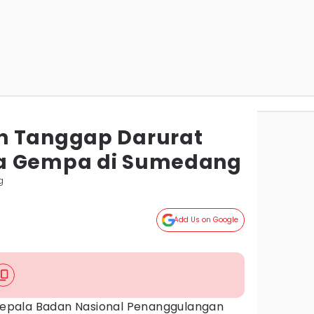
n Tanggap Darurat
a Gempa di Sumedang
g
Add Us on Google
epala Badan Nasional Penanggulangan