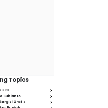
ng Topics
ur BI
o Subianto
ergizi Gratis
ukar Rupiah