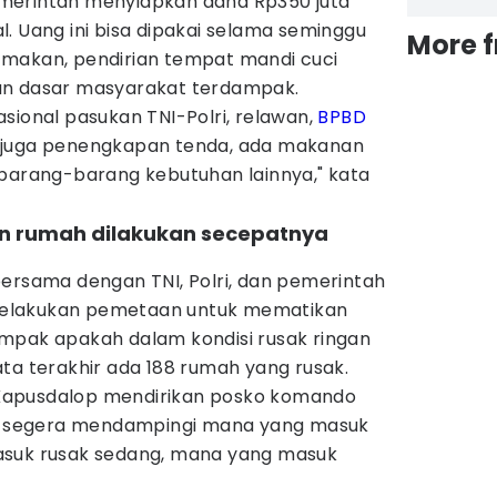
merintah menyiapkan dana Rp350 juta
. Uang ini bisa dipakai selama seminggu
More 
makan, pendirian tempat mandi cuci
an dasar masyarakat terdampak.
sional pasukan TNI-Polri, relawan,
BPBD
 juga penengkapan tenda, ada makanan
 barang-barang kebutuhan lainnya," kata
n rumah dilakukan secepatnya
bersama dengan TNI, Polri, dan pemerintah
elakukan pemetaan untuk mematikan
mpak apakah dalam kondisi rusak ringan
ta terakhir ada 188 rumah yang rusak.
Kapusdalop mendirikan posko komando
 segera mendampingi mana yang masuk
asuk rusak sedang, mana yang masuk