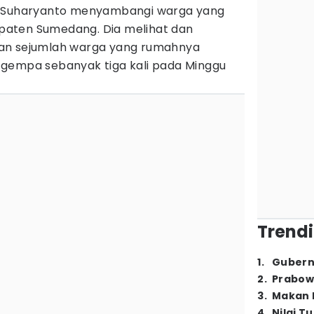
NI Suharyanto menyambangi warga yang
paten Sumedang. Dia melihat dan
an sejumlah warga yang rumahnya
gempa sebanyak tiga kali pada Minggu
Trendi
1
.
Gubern
2
.
Prabow
3
.
Makan B
4
.
Nilai T