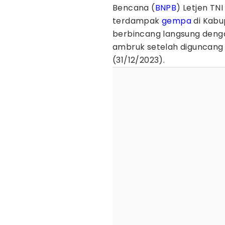
Bencana (
BNPB
) Letjen T
terdampak
gempa
di Kabu
berbincang langsung deng
ambruk setelah diguncang 
(31/12/2023).