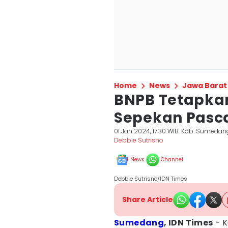
Home
News
Jawa Barat
BNPB Tetapka
Sepekan Pasc
01 Jan 2024, 17:30 WIB
Kab. Sumedan
Debbie Sutrisno
News
Channel
Debbie Sutrisno/IDN Times
Share Article
Sumedang
, IDN Times
- K