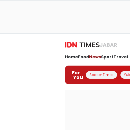
JABAR
Home
Food
News
Sport
Travel
For
Soccer Times
Yuk 
You