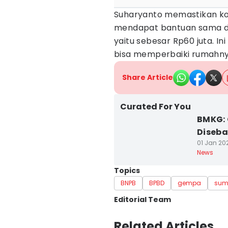
Suharyanto memastikan ko
mendapat bantuan sama de
yaitu sebesar Rp60 juta. I
bisa memperbaiki rumahnya
Share Article
Curated For You
BMKG:
Diseba
01 Jan 202
News
Topics
BNPB
BPBD
gempa
sum
Editorial Team
Editor
Related Articles