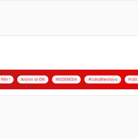
Pilih !
Iklanin di IDN
INSIDENESIA
#LokalBerdaya
Profi