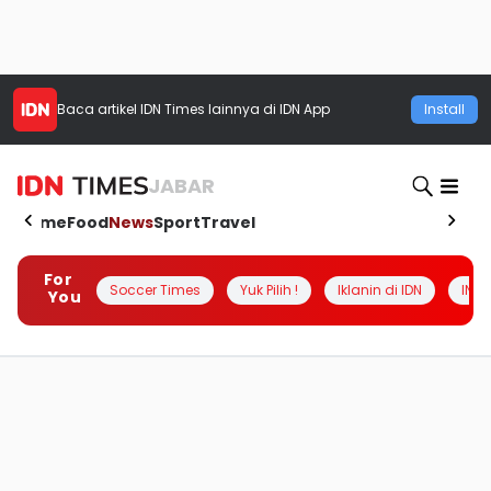
Baca artikel
IDN Times
lainnya di IDN App
Install
JABAR
Home
Food
News
Sport
Travel
For
Soccer Times
Yuk Pilih !
Iklanin di IDN
INSI
You