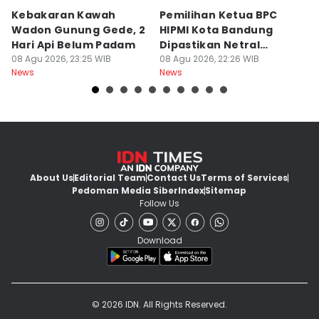
Kebakaran Kawah
Pemilihan Ketua BPC
T
Wadon Gunung Gede, 2
HIPMI Kota Bandung
J
Hari Api Belum Padam
Dipastikan Netral
S
08 Agu 2026, 23:25 WIB
Tanpa Tekanan
08 Agu 2026, 22:26 WIB
M
08
News
News
Ne
About Us
Editorial Team
Contact Us
Terms of Services
Pedoman Media Siber
Index
Sitemap
Follow Us
Download
© 2026 IDN. All Rights Reserved.