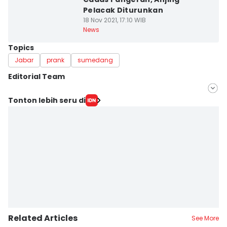
Pelacak Diturunkan
18 Nov 2021, 17:10 WIB
News
Topics
Jabar
prank
sumedang
Editorial Team
Editor
Tonton lebih seru di
Yogi Pasha
Editor
Debbie Sutrisno
Related Articles
See More