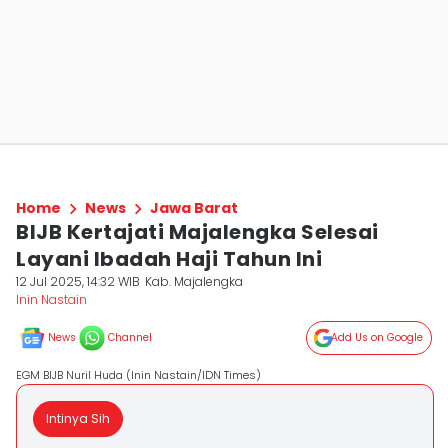
Home
News
Jawa Barat
BIJB Kertajati Majalengka Selesai
Layani Ibadah Haji Tahun Ini
12 Jul 2025, 14:32 WIB
Kab. Majalengka
Inin Nastain
News
Channel
Add Us on Google
EGM BIJB Nuril Huda (Inin Nastain/IDN Times)
Intinya Sih