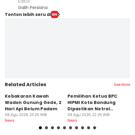
Editor
Galih Persiana
Tonton lebih seru di
Related Articles
See More
Kebakaran Kawah
Pemilihan Ketua BPC
T
Wadon Gunung Gede, 2
HIPMI Kota Bandung
J
Hari Api Belum Padam
Dipastikan Netral
S
08 Agu 2026, 23:25 WIB
Tanpa Tekanan
08 Agu 2026, 22:26 WIB
M
08
News
News
Ne