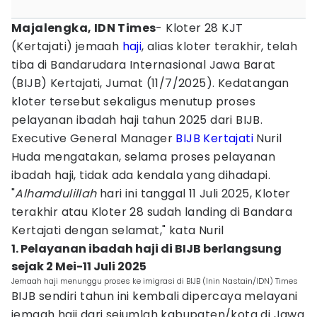
Majalengka, IDN Times
- Kloter 28 KJT
(Kertajati) jemaah
haji
, alias kloter terakhir, telah
tiba di Bandarudara Internasional Jawa Barat
(BIJB) Kertajati, Jumat (11/7/2025). Kedatangan
kloter tersebut sekaligus menutup proses
pelayanan ibadah haji tahun 2025 dari BIJB.
Executive General Manager
BIJB Kertajati
Nuril
Huda mengatakan, selama proses pelayanan
ibadah haji, tidak ada kendala yang dihadapi.
"
Alhamdulillah
hari ini tanggal 11 Juli 2025, Kloter
terakhir atau Kloter 28 sudah landing di Bandara
Kertajati dengan selamat," kata Nuril
1. Pelayanan ibadah haji di BIJB berlangsung
sejak 2 Mei-11 Juli 2025
Jemaah haji menunggu proses ke imigrasi di BIJB (Inin Nastain/IDN) Times
BIJB sendiri tahun ini kembali dipercaya melayani
jemaah haji dari sejumlah kabupaten/kota di Jawa