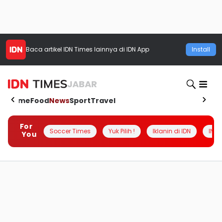
Baca artikel
IDN Times
lainnya di IDN App
Install
JABAR
Home
Food
News
Sport
Travel
For
Soccer Times
Yuk Pilih !
Iklanin di IDN
INSI
You