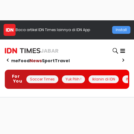
Baca artikel
IDN Times
lainnya di IDN App
Install
JABAR
Home
Food
News
Sport
Travel
For
Soccer Times
Yuk Pilih !
Iklanin di IDN
INSI
You