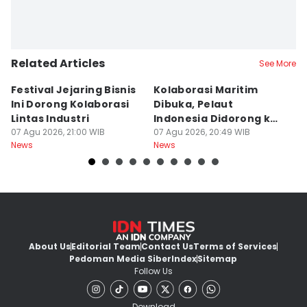
Related Articles
See More
Festival Jejaring Bisnis
Kolaborasi Maritim
M
Ini Dorong Kolaborasi
Dibuka, Pelaut
D
Lintas Industri
Indonesia Didorong ke
J
07 Agu 2026, 21:00 WIB
Pasar Global
07 Agu 2026, 20:49 WIB
07
News
News
Ne
About Us
Editorial Team
Contact Us
Terms of Services
Pedoman Media Siber
Index
Sitemap
Follow Us
Download