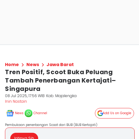
Home
News
Jawa Barat
Tren Positif, Scoot Buka Peluang
Tambah Penerbangan Kertajati–
Singapura
08 Jul 2025, 17:56 WIB
Kab. Majalengka
Inin Nastain
News
Channel
Add Us on Google
Pembukaan penerbangan Scoot dari BIJB (BIJB Kertajati)
Intinya Sih