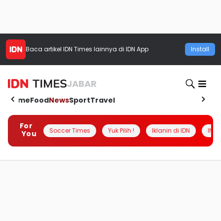
Baca artikel
IDN Times
lainnya di IDN App
Install
JABAR
Home
Food
News
Sport
Travel
For
Soccer Times
Yuk Pilih !
Iklanin di IDN
INSI
You