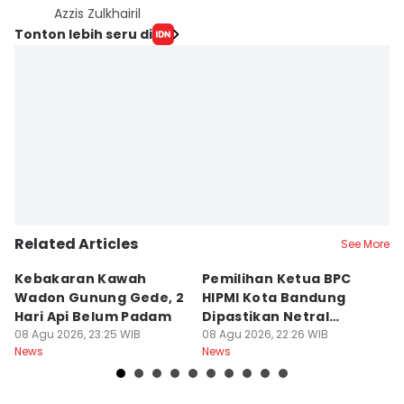
Azzis Zulkhairil
Tonton lebih seru di
Related Articles
See More
Kebakaran Kawah
Pemilihan Ketua BPC
T
Wadon Gunung Gede, 2
HIPMI Kota Bandung
J
Hari Api Belum Padam
Dipastikan Netral
S
08 Agu 2026, 23:25 WIB
Tanpa Tekanan
08 Agu 2026, 22:26 WIB
M
08
News
News
Ne