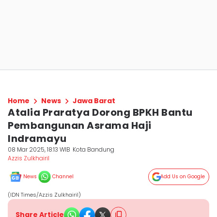
Home
News
Jawa Barat
Atalia Praratya Dorong BPKH Bantu
Pembangunan Asrama Haji
Indramayu
08 Mar 2025, 18:13 WIB
Kota Bandung
Azzis Zulkhairil
News
Channel
Add Us on Google
(IDN Times/Azzis Zulkhairil)
Share Article