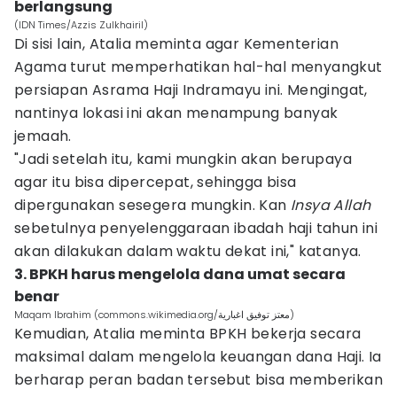
berlangsung
(IDN Times/Azzis Zulkhairil)
Di sisi lain, Atalia meminta agar Kementerian
Agama turut memperhatikan hal-hal menyangkut
persiapan Asrama Haji Indramayu ini. Mengingat,
nantinya lokasi ini akan menampung banyak
jemaah.
"Jadi setelah itu, kami mungkin akan berupaya
agar itu bisa dipercepat, sehingga bisa
dipergunakan sesegera mungkin. Kan
Insya Allah
sebetulnya penyelenggaraan ibadah haji tahun ini
akan dilakukan dalam waktu dekat ini," katanya.
3. BPKH harus mengelola dana umat secara
benar
Maqam Ibrahim (commons.wikimedia.org/معتز توفيق اغبارية)
Kemudian, Atalia meminta BPKH bekerja secara
maksimal dalam mengelola keuangan dana Haji. Ia
berharap peran badan tersebut bisa memberikan