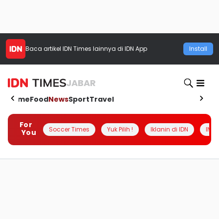
Baca artikel
IDN Times
lainnya di IDN App
Install
JABAR
Home
Food
News
Sport
Travel
For
Soccer Times
Yuk Pilih !
Iklanin di IDN
INSI
You