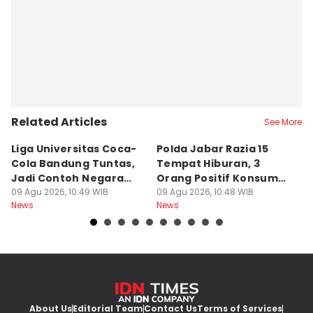
Related Articles
See More
Liga Universitas Coca-
Polda Jabar Razia 15
T
Cola Bandung Tuntas,
Tempat Hiburan, 3
B
Jadi Contoh Negara
Orang Positif Konsumsi
P
Lain
09 Agu 2026, 10:49 WIB
Narkoba
09 Agu 2026, 10:48 WIB
09
News
News
Ne
About Us
Editorial Team
Contact Us
Terms of Services