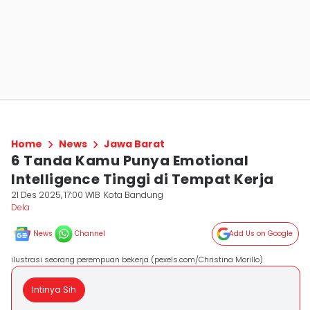
Home
News
Jawa Barat
6 Tanda Kamu Punya Emotional
Intelligence Tinggi di Tempat Kerja
21 Des 2025, 17:00 WIB
Kota Bandung
Dela ‎
News
Channel
Add Us on Google
ilustrasi seorang perempuan bekerja (pexels.com/Christina Morillo)
Intinya Sih