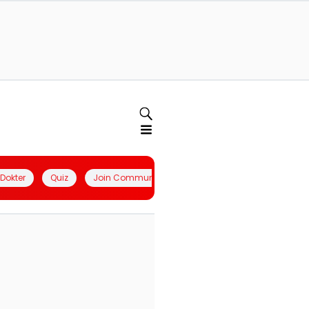
l Dokter
Quiz
Join Community