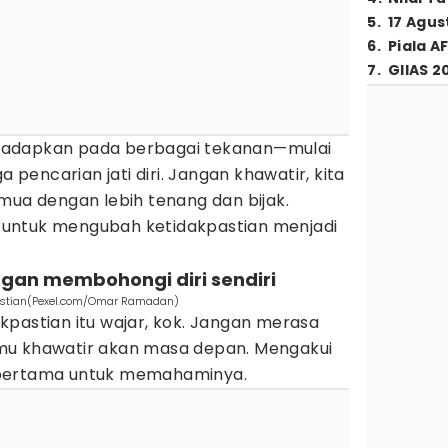
5
.
17 Agus
6
.
Piala A
7
.
GIIAS 2
 dihadapkan pada berbagai tekanan—mulai
a pencarian jati diri. Jangan khawatir, kita
mua dengan lebih tenang dan bijak.
ut untuk mengubah ketidakpastian menjadi
ngan membohongi diri sendiri
kpastian(Pexel.com/Omar Ramadan)
kpastian itu wajar, kok. Jangan merasa
mu khawatir akan masa depan. Mengakui
 pertama untuk memahaminya.