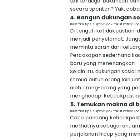
tak terduga. Bukankah bany
secara spontan? Yuk, coba 
4. Bangun dukungan so
Ilustrasi tips supaya gak takut ketidakpa
Di tengah ketidakpastian, 
menjadi penyelamat. Janga
meminta saran dari keluar
Percakapan sederhana ka
baru yang menenangkan.
Selain itu, dukungan sosia
semua butuh orang lain unt
oleh orang-orang yang ped
menghadapi ketidakpastian
5. Temukan makna di b
Ilustrasi tips supaya gak takut ketidakpa
Coba pandang ketidakpastia
melihatnya sebagai ancama
perjalanan hidup yang mem