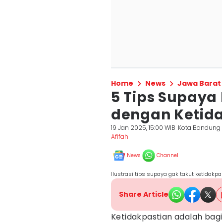
Home
News
Jawa Barat
5 Tips Supaya
dengan Ketid
19 Jan 2025, 15:00 WIB
Kota Bandung
Afifah
News
Channel
Ilustrasi tips supaya gak takut ketidakp
Share Article
Ketidakpastian adalah bagia