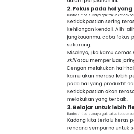
dalam perjalanan ini.
2. Fokus pada hal yang
Ilustrasi tips supaya gak takut ketidakp
Ketidakpastian sering ter
kehilangan kendali. Alih-al
jangkauanmu, coba fokus 
sekarang.
Misalnya, jika kamu cemas 
skill
atau memperluas jarin
Dengan melakukan hal-hal 
kamu akan merasa lebih per
pada hal yang produktif d
Ketidakpastian akan terasa
melakukan yang terbaik.
3. Belajar untuk lebih f
Ilustrasi tips supaya gak takut ketidakp
Kadang kita terlalu keras p
rencana sempurna untuk se