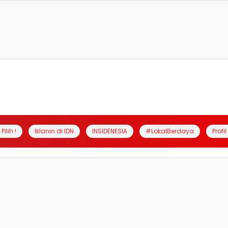
Pilih !
Iklanin di IDN
INSIDENESIA
#LokalBerdaya
Profi