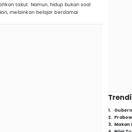
ahkan takut. Namun, hidup bukan soal
ian, melainkan belajar berdamai
Trendi
1
.
Gubern
2
.
Prabow
3
.
Makan B
4
.
Nilai T