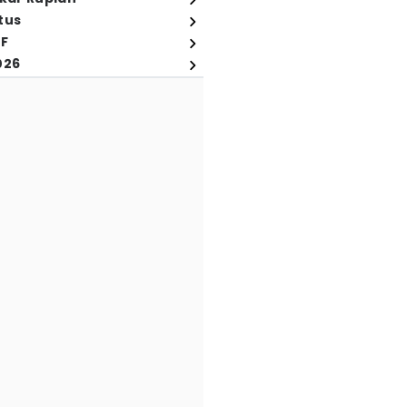
tus
FF
026