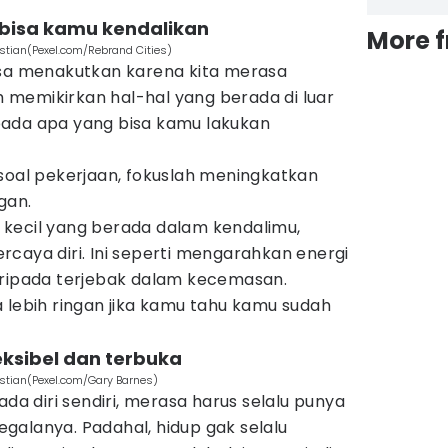
 bisa kamu kendalikan
More 
astian(Pexel.com/Rebrand Cities)
asa menakutkan karena kita merasa
ih memikirkan hal-hal yang berada di luar
pada apa yang bisa kamu lakukan
soal pekerjaan, fokuslah meningkatkan
gan.
kecil yang berada dalam kendalimu,
caya diri. Ini seperti mengarahkan energi
aripada terjebak dalam kecemasan.
 lebih ringan jika kamu tahu kamu sudah
leksibel dan terbuka
astian(Pexel.com/Gary Barnes)
ada diri sendiri, merasa harus selalu punya
galanya. Padahal, hidup gak selalu