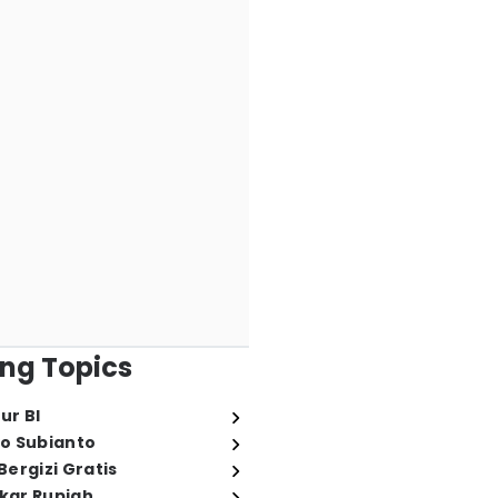
ng Topics
ur BI
o Subianto
ergizi Gratis
ukar Rupiah