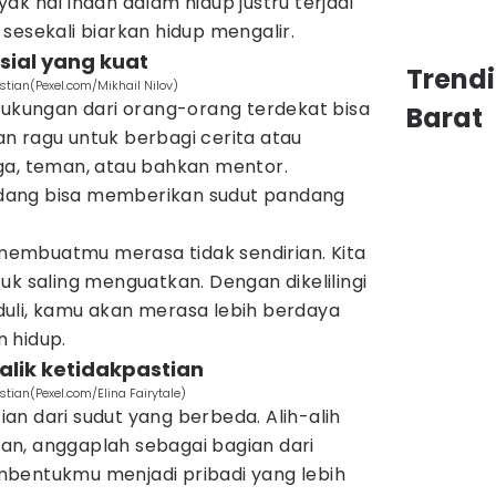
ak hal indah dalam hidup justru terjadi
sesekali biarkan hidup mengalir.
sial yang kuat
Trend
stian(Pexel.com/Mikhail Nilov)
dukungan dari orang-orang terdekat bisa
Barat
n ragu untuk berbagi cerita atau
ga, teman, atau bahkan mentor.
dang bisa memberikan sudut pandang
l membuatmu merasa tidak sendirian. Kita
uk saling menguatkan. Dengan dikelilingi
uli, kamu akan merasa lebih berdaya
 hidup.
alik ketidakpastian
stian(Pexel.com/Elina Fairytale)
n dari sudut yang berbeda. Alih-alih
n, anggaplah sebagai bagian dari
bentukmu menjadi pribadi yang lebih