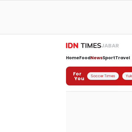
JABAR
Home
Food
News
Sport
Travel
For
Soccer Times
Yuk 
You