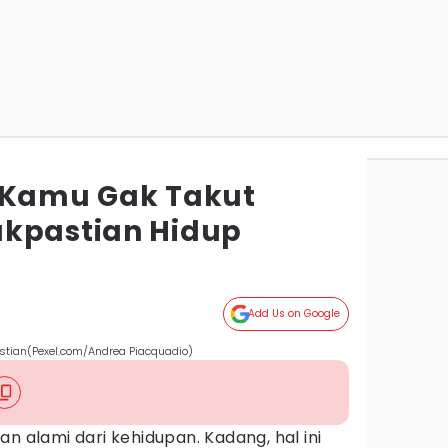
 Kamu Gak Takut
akpastian Hidup
Add Us on Google
astian(Pexel.com/Andrea Piacquadio)
n alami dari kehidupan. Kadang, hal ini