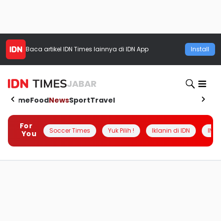
Baca artikel
IDN Times
lainnya di IDN App
Install
JABAR
Home
Food
News
Sport
Travel
For
Soccer Times
Yuk Pilih !
Iklanin di IDN
INSI
You