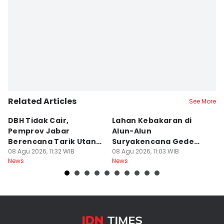
Related Articles
See More
DBH Tidak Cair,
Lahan Kebakaran di
I
Pemprov Jabar
Alun-Alun
K
Berencana Tarik Utang
Suryakencana Gede
M
Rp3,4 Triliun
08 Agu 2026, 11:32 WIB
Pangrango Capai 1
08 Agu 2026, 11:03 WIB
08
News
News
Ne
Hektare