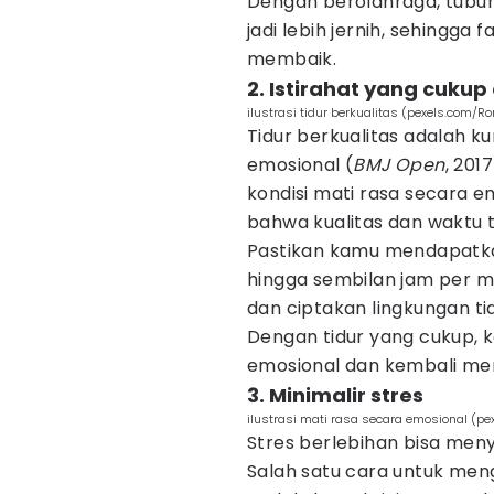
Dengan berolahraga, tubuh
jadi lebih jernih, sehingga 
membaik.
2. Istirahat yang cukup
ilustrasi tidur berkualitas (pexels.com/R
Tidur berkualitas adalah 
emosional (
BMJ Open
, 201
kondisi mati rasa secara 
bahwa kualitas dan waktu 
Pastikan kamu mendapatkan
hingga sembilan jam per m
dan ciptakan lingkungan t
Dengan tidur yang cukup, 
emosional dan kembali mer
3. Minimalir stres
ilustrasi mati rasa secara emosional (pe
Stres berlebihan bisa men
Salah satu cara untuk men