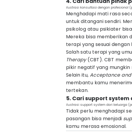
4. Cari bantuan pihak p
ilustrasi konsultasi dengan profesional 
Menghadapi mati rasa sec
untuk ditangani sendiri. M
psikolog atau psikiater bis
Mereka bisa memberikan d
terapi yang sesuai dengan 
Salah satu terapi yang u
Therapy
(CBT). CBT memba
pikir negatif yang mungki
Selain itu,
Acceptance and
membantu kamu menerima
tertekan.
5. Cari support system 
ilustrasi support system dari keluarga (
Tidak perlu menghadapi se
pasangan bisa menjadi
sup
kamu merasa emosional.