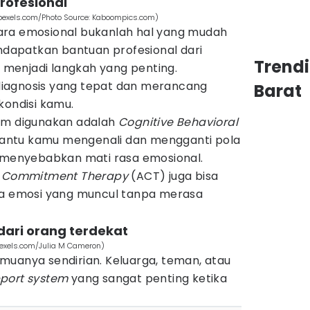
rofesional
(pexels.com/Photo Source: Kaboompics.com)
ara emosional bukanlah hal yang mudah
endapatkan bantuan profesional dari
Trend
a menjadi langkah yang penting.
iagnosis yang tepat dan merancang
Barat
kondisi kamu.
mum digunakan adalah
Cognitive Behavioral
ntu kamu mengenali dan mengganti pola
n menyebabkan mati rasa emosional.
 Commitment Therapy
(ACT) juga bisa
 emosi yang muncul tanpa merasa
dari orang terdekat
pexels.com/Julia M Cameron)
muanya sendirian. Keluarga, teman, atau
port system
yang sangat penting ketika