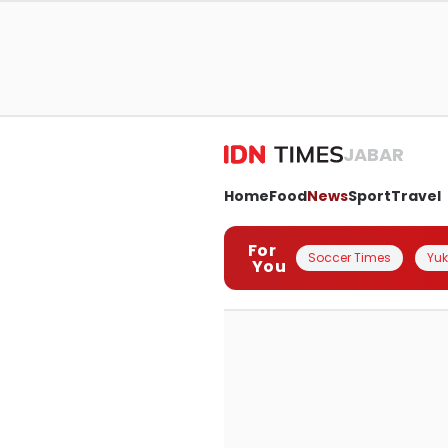
JABAR
Home
Food
News
Sport
Travel
For
Soccer Times
Yuk 
You