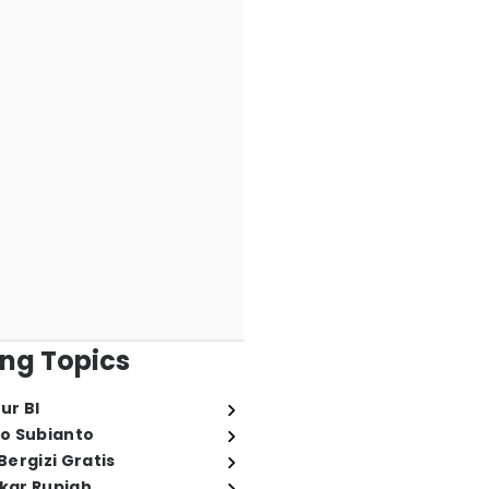
ng Topics
ur BI
o Subianto
ergizi Gratis
ukar Rupiah