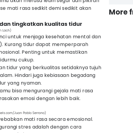
mu akan merasa lebih segar dan pikiran
fase mati rasa sedikit demi sedikit akan
More 
 dan tingkatkan kualitas tidur
on Lach)
kunci untuk menjaga kesehatan mental dan
7). Kurang tidur dapat memperparah
emosional. Penting untuk memastikan
tidurmu cukup.
 tidur yang berkualitas setidaknya tujuh
alam. Hindari juga kebiasaan begadang
idur yang nyaman.
kamu bisa mengurangi gejala mati rasa
asakan emosi dengan lebih baik.
xels.com/Juan Pablo Serrano)
yebabkan mati rasa secara emosional.
gurangi stres adalah dengan cara