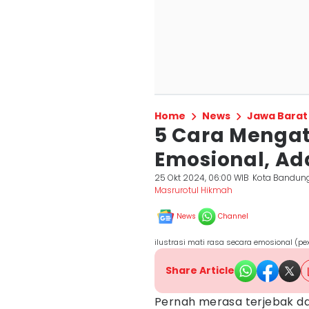
Home
News
Jawa Barat
5 Cara Mengat
Emosional, Ad
25 Okt 2024, 06:00 WIB
Kota Bandun
Masrurotul Hikmah
News
Channel
ilustrasi mati rasa secara emosional (pe
Share Article
Pernah merasa terjebak d