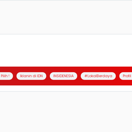
Pilih !
Iklanin di IDN
INSIDENESIA
#LokalBerdaya
Profi