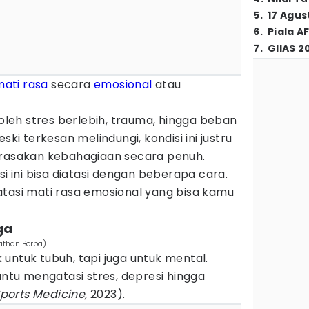
5
.
17 Agus
6
.
Piala A
7
.
GIIAS 2
ati rasa
secara
emosional
atau
 oleh stres berlebih, trauma, hingga beban
ski terkesan melindungi, kondisi ini justru
sakan kebahagiaan secara penuh.
si ini bisa diatasi dengan beberapa cara.
atasi mati rasa emosional yang bisa kamu
ga
athan Borba)
untuk tubuh, tapi juga untuk mental.
tu mengatasi stres, depresi hingga
Sports Medicine,
2023).