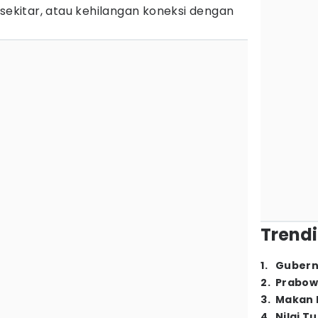
 sekitar, atau kehilangan koneksi dengan
Trendi
1
.
Gubern
2
.
Prabow
3
.
Makan B
4
.
Nilai T