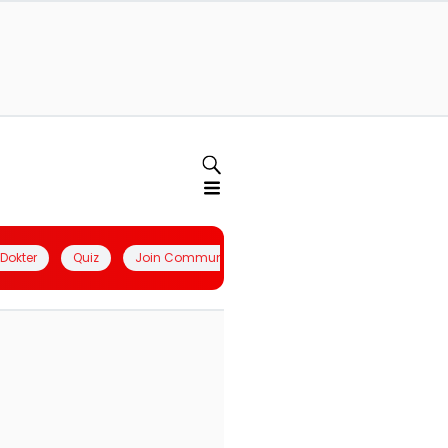
l Dokter
Quiz
Join Community