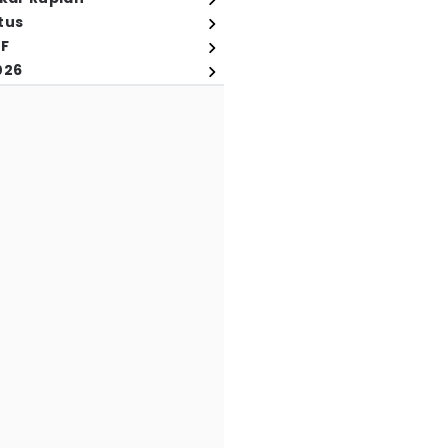
tus
FF
026