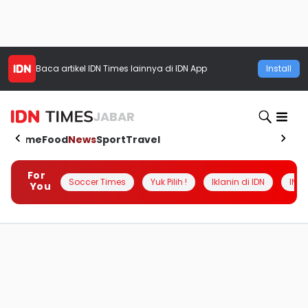
Baca artikel
IDN Times
lainnya di IDN App
Install
JABAR
Home
Food
News
Sport
Travel
For
Soccer Times
Yuk Pilih !
Iklanin di IDN
INSI
You