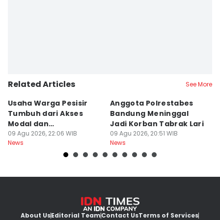
Related Articles
See More
Usaha Warga Pesisir
Anggota Polrestabes
P
Tumbuh dari Akses
Bandung Meninggal
P
Modal dan
Jadi Korban Tabrak Lari
y
Pendampingan
09 Agu 2026, 22:06 WIB
09 Agu 2026, 20:51 WIB
M
09
News
News
Ne
About Us
Editorial Team
Contact Us
Terms of Services