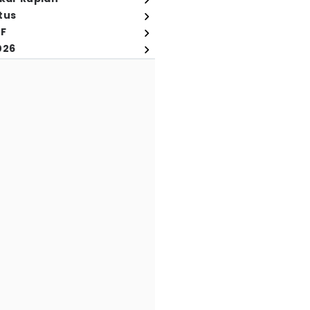
tus
FF
026