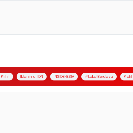
Pilih !
Iklanin di IDN
INSIDENESIA
#LokalBerdaya
Profi