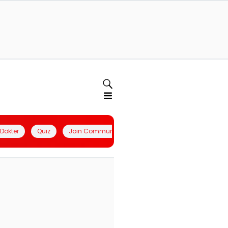
l Dokter
Quiz
Join Community