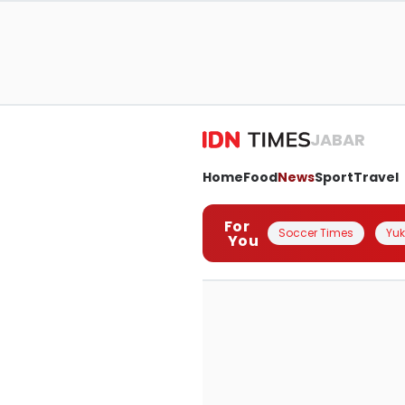
JABAR
Home
Food
News
Sport
Travel
For
Soccer Times
Yuk 
You