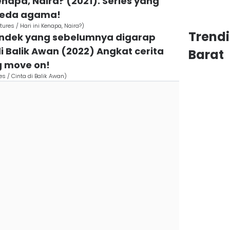
 Kenapa, Naira? (2021). Series yang
 beda agama!
tures / Hari ini Kenapa, Naira?)
Trend
pendek yang sebelumnya digarap
i Balik Awan (2022) Angkat cerita
Barat
g move on!
es / Cinta di Balik Awan)