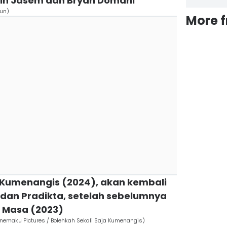
n Jasem dan Bryan Domani
run)
More 
a Kumenangis (2024), akan kembali
dan Pradikta, setelah sebelumnya
a Masa (2023)
inemaku Pictures / Bolehkah Sekali Saja Kumenangis)