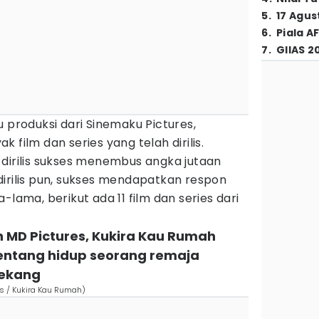
5
.
17 Agus
6
.
Piala A
7
.
GIIAS 2
u produksi dari Sinemaku Pictures,
 film dan series yang telah dirilis.
 dirilis sukses menembus angka jutaan
irilis pun, sukses mendapatkan respon
-lama, berikut ada 11 film dan series dari
n MD Pictures, Kukira Kau Rumah
entang hidup seorang remaja
kekang
s / Kukira Kau Rumah)