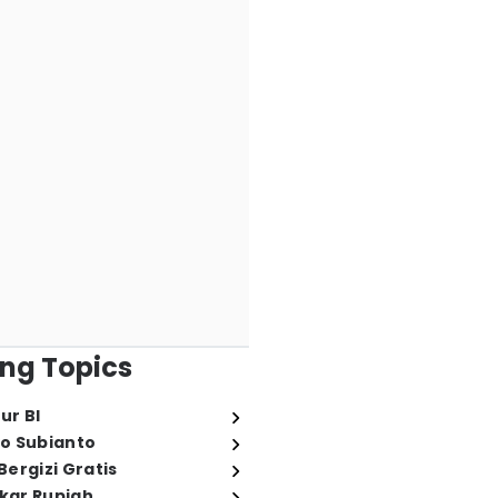
ng Topics
ur BI
o Subianto
ergizi Gratis
ukar Rupiah