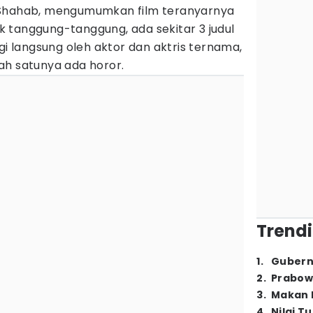
 Shahab, mengumumkan film teranyarnya
dak tanggung-tanggung, ada sekitar 3 judul
gi langsung oleh aktor dan aktris ternama,
ah satunya ada horor.
Trendi
1
.
Gubern
2
.
Prabow
3
.
Makan B
4
.
Nilai T