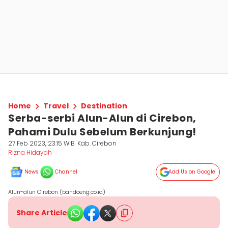
Home
Travel
Destination
Serba-serbi Alun-Alun di Cirebon,
Pahami Dulu Sebelum Berkunjung!
27 Feb 2023, 23:15 WIB
Kab. Cirebon
Rizna Hidayah
News
Channel
Add Us on Google
Alun-alun Cirebon (bandoeng.co.id)
Share Article