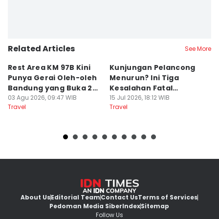
Related Articles
See More
Rest Area KM 97B Kini
Kunjungan Pelancong
4
Punya Gerai Oleh-oleh
Menurun? Ini Tiga
P
Bandung yang Buka 24
Kesalahan Fatal
D
Jam
03 Agu 2026, 09:47 WIB
Pengelola Wisata
15 Jul 2026, 18:12 WIB
K
14
Travel
Travel
Tr
About Us
Editorial Team
Contact Us
Terms of Services
Pedoman Media Siber
Index
Sitemap
Follow Us