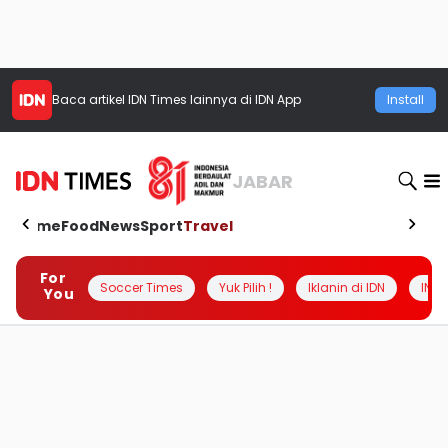
Baca artikel
IDN Times
lainnya di IDN App
Install
JABAR
Home
Food
News
Sport
Travel
For
Soccer Times
Yuk Pilih !
Iklanin di IDN
INSI
You