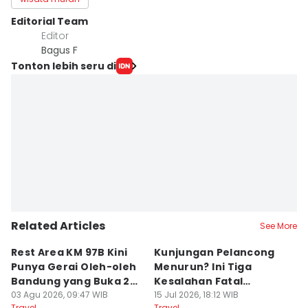
Editorial Team
Editor
Bagus F
Tonton lebih seru di
Related Articles
See More
Rest Area KM 97B Kini
Kunjungan Pelancong
4
Punya Gerai Oleh-oleh
Menurun? Ini Tiga
P
Bandung yang Buka 24
Kesalahan Fatal
D
Jam
03 Agu 2026, 09:47 WIB
Pengelola Wisata
15 Jul 2026, 18:12 WIB
K
14
Travel
Travel
Tr