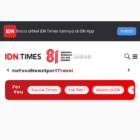
Baca artikel
IDN Times
lainnya di IDN App
Install
JABAR
Home
Food
News
Sport
Travel
For
Soccer Times
Yuk Pilih !
Iklanin di IDN
INSI
You