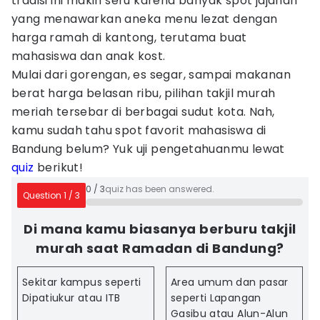
tradisi ini makin seru karena banyak spot jajanan
yang menawarkan aneka menu lezat dengan
harga ramah di kantong, terutama buat
mahasiswa dan anak kost.
Mulai dari gorengan, es segar, sampai makanan
berat harga belasan ribu, pilihan takjil murah
meriah tersebar di berbagai sudut kota. Nah,
kamu sudah tahu spot favorit mahasiswa di
Bandung belum? Yuk uji pengetahuanmu lewat
quiz
berikut!
0
/
3
quiz has been answered.
Question
1
/
3
Di mana kamu biasanya berburu takjil
murah saat Ramadan di Bandung?
Sekitar kampus seperti
Area umum dan pasar
Dipatiukur atau ITB
seperti Lapangan
Gasibu atau Alun-Alun