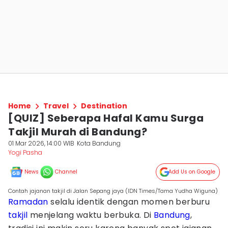
Home
Travel
Destination
[QUIZ] Seberapa Hafal Kamu Surga
Takjil Murah di Bandung?
01 Mar 2026, 14:00 WIB
Kota Bandung
Yogi Pasha
News
Channel
Add Us on Google
Contah jajanan takjil di Jalan Sepang jaya (IDN Times/Tama Yudha Wiguna)
Ramadan
selalu identik dengan momen berburu
takjil
menjelang waktu berbuka. Di
Bandung
,