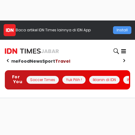
Baca artikel
IDN Times
lainnya di IDN App
Install
JABAR
Home
Food
News
Sport
Travel
For
Soccer Times
Yuk Pilih !
Iklanin di IDN
INSI
You