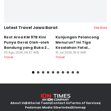
Latest Travel Jawa Barat
See More
Rest Area KM 97B Kini
Kunjungan Pelancong
4
Punya Gerai Oleh-oleh
Menurun? Ini Tiga
P
Bandung yang Buka 24
Kesalahan Fatal
D
Jam
03 Agu 2026, 09:47 WIB
Pengelola Wisata
15 Jul 2026, 18:12 WIB
K
14
Travel
Travel
Tr
About Us
Editorial Team
Contact Us
Terms of Services
Pedoman Media Siber
Index
Sitemap