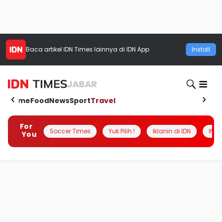
Baca artikel
IDN Times
lainnya di IDN App
Install
JABAR
Home
Food
News
Sport
Travel
For
Soccer Times
Yuk Pilih !
Iklanin di IDN
INSI
You