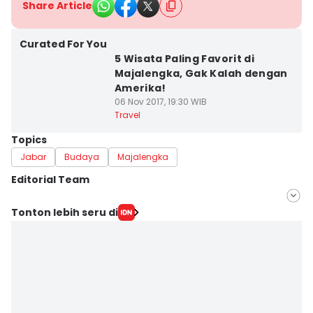
Share Article
Curated For You
5 Wisata Paling Favorit di
Majalengka, Gak Kalah dengan
Amerika!
06 Nov 2017, 19:30 WIB
Travel
Topics
Jabar
Budaya
Majalengka
Editorial Team
Editor
Tonton lebih seru di
Yogi Pasha
Editor
Septi Riyani Maulida