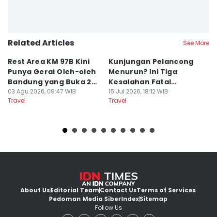
Related Articles
See More
Rest Area KM 97B Kini
Kunjungan Pelancong
4
Punya Gerai Oleh-oleh
Menurun? Ini Tiga
P
Bandung yang Buka 24
Kesalahan Fatal
D
Jam
03 Agu 2026, 09:47 WIB
Pengelola Wisata
15 Jul 2026, 18:12 WIB
K
14
Travel
Travel
Tr
About Us
Editorial Team
Contact Us
Terms of Services
Pedoman Media Siber
Index
Sitemap
Follow Us