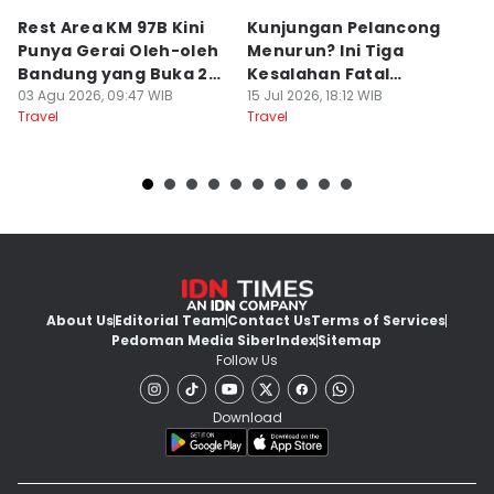
Rest Area KM 97B Kini
Kunjungan Pelancong
4
Punya Gerai Oleh-oleh
Menurun? Ini Tiga
P
Bandung yang Buka 24
Kesalahan Fatal
D
Jam
03 Agu 2026, 09:47 WIB
Pengelola Wisata
15 Jul 2026, 18:12 WIB
K
14
Travel
Travel
Tr
About Us
Editorial Team
Contact Us
Terms of Services
Pedoman Media Siber
Index
Sitemap
Follow Us
Download