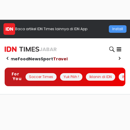
Baca artikel
IDN Times
lainnya di IDN App
Install
JABAR
Home
Food
News
Sport
Travel
For
Soccer Times
Yuk Pilih !
Iklanin di IDN
INSI
You