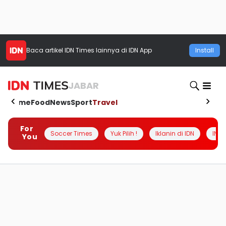
Baca artikel
IDN Times
lainnya di IDN App
Install
JABAR
Home
Food
News
Sport
Travel
For
Soccer Times
Yuk Pilih !
Iklanin di IDN
INSI
You