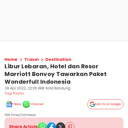
Home
Travel
Destination
Libur Lebaran, Hotel dan Resor
Marriott Bonvoy Tawarkan Paket
Wonderfull Indonesia
28 Apr 2022, 22:05 WIB
Kota Bandung
Yogi Pasha
News
Channel
Add Us on Google
IDN Times/Istimewa
Share Article