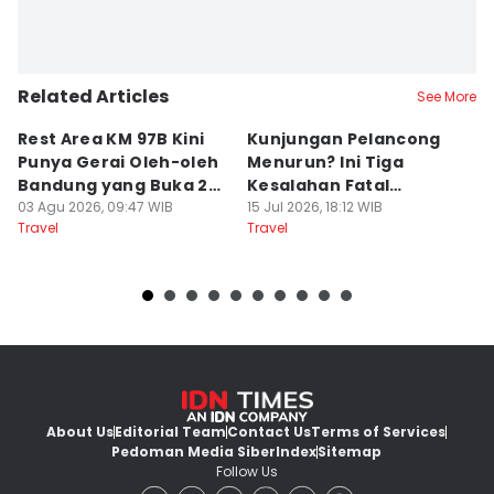
Related Articles
See More
Rest Area KM 97B Kini
Kunjungan Pelancong
4
Punya Gerai Oleh-oleh
Menurun? Ini Tiga
P
Bandung yang Buka 24
Kesalahan Fatal
D
Jam
03 Agu 2026, 09:47 WIB
Pengelola Wisata
15 Jul 2026, 18:12 WIB
K
14
Travel
Travel
Tr
About Us
Editorial Team
Contact Us
Terms of Services
Pedoman Media Siber
Index
Sitemap
Follow Us