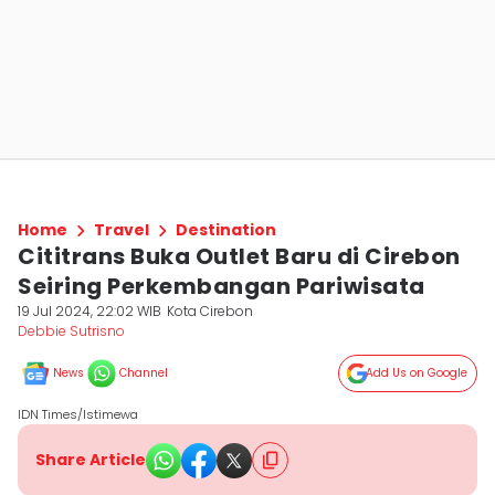
Home
Travel
Destination
Cititrans Buka Outlet Baru di Cirebon
Seiring Perkembangan Pariwisata
19 Jul 2024, 22:02 WIB
Kota Cirebon
Debbie Sutrisno
News
Channel
Add Us on Google
IDN Times/Istimewa
Share Article