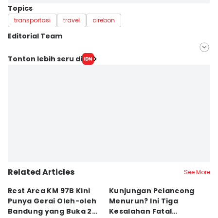
Topics
transportasi
travel
cirebon
Editorial Team
Editor
Tonton lebih seru di
Yogi Pasha
Editor
Debbie Sutrisno
Related Articles
See More
Rest Area KM 97B Kini
Kunjungan Pelancong
4
Punya Gerai Oleh-oleh
Menurun? Ini Tiga
P
Bandung yang Buka 24
Kesalahan Fatal
D