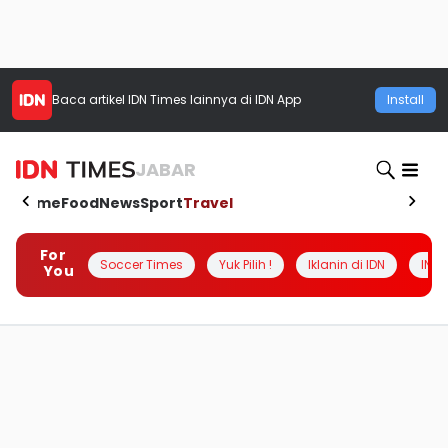
Baca artikel
IDN Times
lainnya di IDN App
Install
JABAR
Home
Food
News
Sport
Travel
For
Soccer Times
Yuk Pilih !
Iklanin di IDN
INSI
You