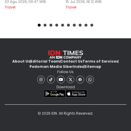
Jam
03 Agu 2026, 09:47 WIB
Pengelola Wisata
15 Jul 2026, 18:12 WIB
K
14
Travel
Travel
Tr
About Us
Editorial Team
Contact Us
Terms of Services
Pedoman Media Siber
Index
Sitemap
Follow Us
Download
© 2026 IDN. All Rights Reserved.