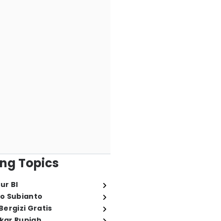
ng Topics
ur BI
o Subianto
ergizi Gratis
ukar Rupiah