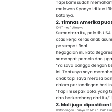
Tapi kami sudah memaham
melawan Spanyol di kualifi
katanya.
2. Timnas Amerika puas
IDN Times/Istimewa
Sementara itu, pelatih U
atas kerja keras anak asuh
perempat final.
Kegagalan ini, kata Segare
semangat pemain dan jug
“Ya saya bangga dengan ke
ini. Tentunya saya memah
anak tapi saya merasa ban
dalam pertandingan hari in
“Tapi ini sepak bola, yang
dan berkembang dari itu,” l
3. Mali juga dipastikan
Pertandingan Spanyol vs Mali di Piala D