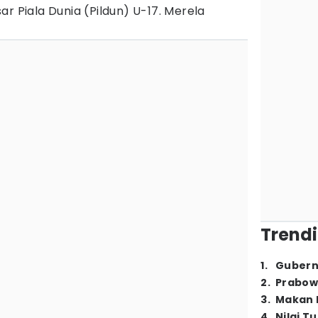
r Piala Dunia (Pildun) U-17. Merela
Trendi
1
.
Gubern
2
.
Prabow
3
.
Makan B
4
.
Nilai T