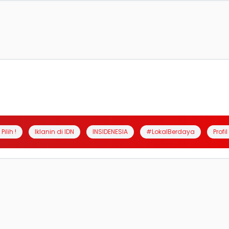
Pilih !
Iklanin di IDN
INSIDENESIA
#LokalBerdaya
Profi