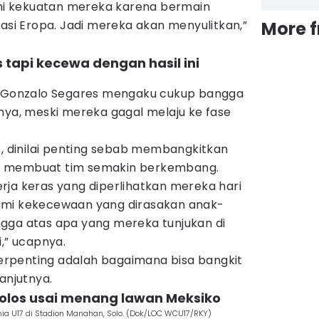
i kekuatan mereka karena bermain
kasi Eropa. Jadi mereka akan menyulitkan,”
More 
 tapi kecewa dengan hasil ini
SA Gonzalo Segares mengaku cukup bangga
nya, meski mereka gagal melaju ke fase
s, dinilai penting sebab membangkitkan
a membuat tim semakin berkembang.
rja keras yang diperlihatkan mereka hari
ami kekecewaan yang dirasakan anak-
gga atas apa yang mereka tunjukan di
i,” ucapnya.
 terpenting adalah bagaimana bisa bangkit
anjutnya.
 lolos usai menang lawan Meksiko
unia U17 di Stadion Manahan, Solo. (Dok/LOC WCU17/RKY)