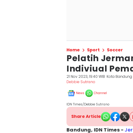
Home
Sport
Soccer
Pelatih Jerma
Indiviual Pem
21 Nov 2023, 19:40 WIB
Kota Bandung
Debbie Sutrisno
News
Channel
IDN Times/Debbie Sutrisno
Share Article
Bandung, IDN Times -
Je