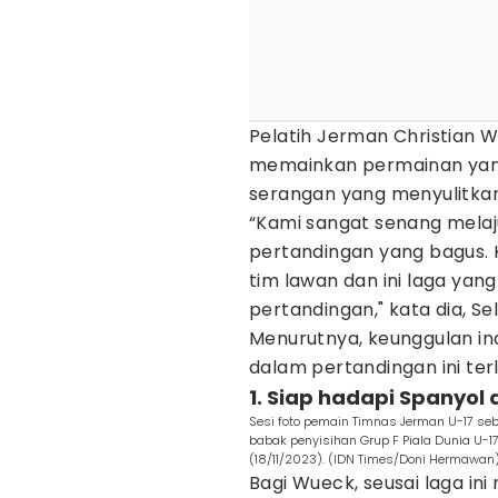
Pelatih Jerman Christian
memainkan permainan yan
serangan yang menyulitkan
“Kami sangat senang mela
pertandingan yang bagus. 
tim lawan dan ini laga yan
pertandingan," kata dia, Sel
Menurutnya, keunggulan i
dalam pertandingan ini terl
1. Siap hadapi Spanyol 
Sesi foto pemain Timnas Jerman U-17 se
babak penyisihan Grup F Piala Dunia U-17
(18/11/2023). (IDN Times/Doni Hermawan
Bagi Wueck, seusai laga in