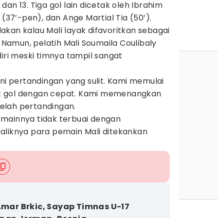
an 13. Tiga gol lain dicetak oleh Ibrahim
 (37’-pen), dan Ange Martial Tia (50’).
kan kalau Mali layak difavoritkan sebagai
. Namun, pelatih Mali Soumaila Coulibaly
i meski timnya tampil sangat
ini pertandingan yang sulit. Kami memulai
k gol dengan cepat. Kami memenangkan
etelah pertandingan.
mainnya tidak terbuai dengan
aliknya para pemain Mali ditekankan
 Amar Brkic, Sayap Timnas U-17