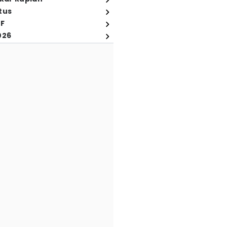
tus
FF
026