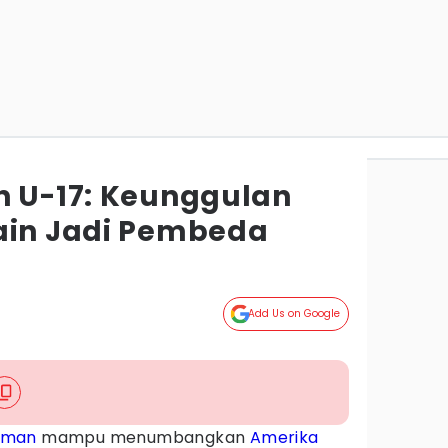
n U-17: Keunggulan
ain Jadi Pembeda
Add Us on Google
rman
mampu menumbangkan
Amerika