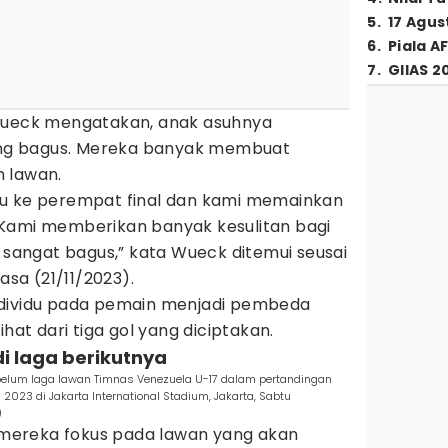
5
.
17 Agus
6
.
Piala A
7
.
GIIAS 2
 Wueck mengatakan, anak asuhnya
g bagus. Mereka banyak membuat
 lawan.
ju ke perempat final dan kami memainkan
Kami memberikan banyak kesulitan bagi
g sangat bagus,” kata Wueck ditemui seusai
asa (21/11/2023).
ndividu pada pemain menjadi pembeda
ihat dari tiga gol yang diciptakan.
di laga berikutnya
belum laga lawan Timnas Venezuela U-17 dalam pertandingan
 2023 di Jakarta International Stadium, Jakarta, Sabtu
)
i mereka fokus pada lawan yang akan