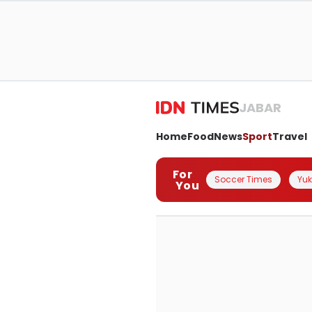
JABAR
Home
Food
News
Sport
Travel
For
Soccer Times
Yuk 
You