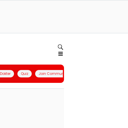
l Dokter
Quiz
Join Community